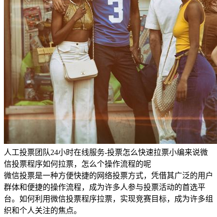
人工投票团队24小时在线服务-投票怎么快速拉票小编来说微
信投票程序如何拉票，怎么个操作流程的呢
微信投票是一种方便快捷的网络投票方式，凭借其广泛的用户
群体和便捷的操作流程，成为许多人参与投票活动的首选平
台。如何利用微信投票程序拉票，实现竞赛目标，成为许多组
织和个人关注的焦点。