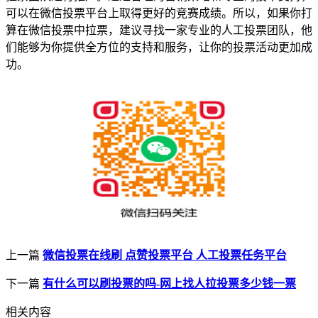
可以在微信投票平台上取得更好的竞赛成绩。所以，如果你打
算在微信投票中拉票，建议寻找一家专业的人工投票团队，他
们能够为你提供全方位的支持和服务，让你的投票活动更加成
功。
上一篇
微信投票在线刷 点赞投票平台 人工投票任务平台
下一篇
有什么可以刷投票的吗-网上找人拉投票多少钱一票
相关内容