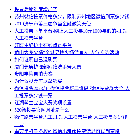
​投票后期难度增加了
苏州微信投票价格多少，限制苏州地区微信刷票多少钱
2019济宁市第三届争当金融微笑天使
人工投票下单平台-网上人工投票10元1000票假的-正规
人工投票平台
好医生好护士在线点赞平台
黄山大龙火锅“全城寻找火锅代言人”人气推选活动
如何证明自己没刷票
厦门长庚护理部网络洗手舞大赛
贵阳学院自拍大赛
为什么投票可以拿钱买
微信投票2023群_微信投票群二维码-微信投票群大全-人
工投票多少钱一票
江湖萌主宝宝大赛奖项设置
520微投票官网网址是什么
微信刷票平台人工,正规人工投票平台-人工投票多少钱
一票
需要手机号授权的微信小程序投票活动可以刷票吗