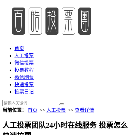
首页
人工投票
微信投票
投票教程
微信刷票
快速投票
投票日记
当前位置：
首页
>>
人工投票
>>
查看详情
人工投票团队24小时在线服务-投票怎么