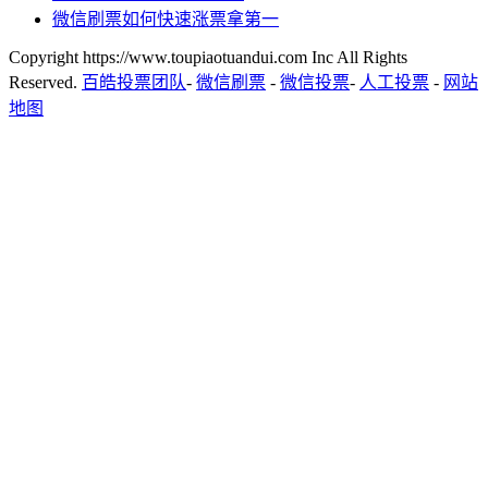
微信刷票如何快速涨票拿第一
Copyright https://www.toupiaotuandui.com Inc All Rights
Reserved.
百皓投票团队
-
微信刷票
-
微信投票
-
人工投票
-
网站
地图