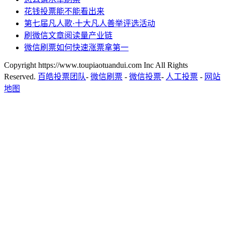
花钱投票能不能看出来
第七届凡人歌·十大凡人善举评选活动
刷微信文章阅读量产业链
微信刷票如何快速涨票拿第一
Copyright https://www.toupiaotuandui.com Inc All Rights
Reserved.
百皓投票团队
-
微信刷票
-
微信投票
-
人工投票
-
网站
地图