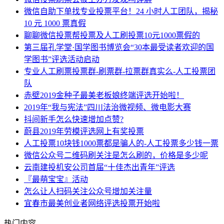
微信自助下单找专业投票平台！24 小时人工团队，揭秘
10 元 1000 票真假
聊聊微信投票帮投票及人工刷投票10元1000票假的
第三届孔学堂·国学图书博览会“30本最受读者欢迎的国
学图书”评选活动启动
专业人工刷票投票群-刷票群-拉票群真实么-人工投票团
队
赤壁2019金种子最美老板娘终端评选开始啦！
2019年“我与宪法”四川法治微视频、微电影大赛
抖间新手怎么快速增加点赞?
蔚县2019年劳模评选网上有奖投票
人工投票10块钱1000票都是骗人的-人工投票多少钱一票
微信公众号二维码刷关注是怎么刷的，价格是多少呢
云南建投机安公司首届“十佳杰出青年”评选
『最萌宝宝』活动
怎么让人扫码关注公众号增加关注量
宜春市最美创业者网络评选投票开始啦
热门内容