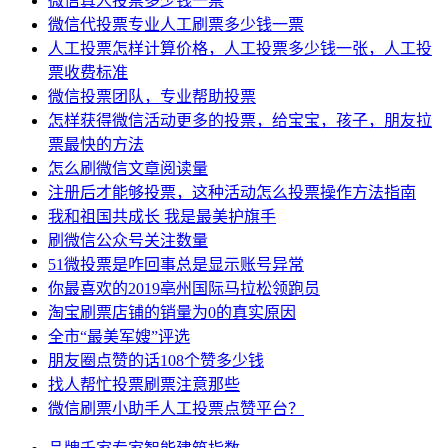
微信真人投票多少钱一票
微信代投票专业人工刷票多少钱一票
人工投票怎样计算价格，人工投票多少钱一张，人工投
票收费标准
微信投票团队，专业帮助投票
怎样获得微信活动更多的投票，给宝宝，孩子，朋友拉
票最快的方法
怎么刷微信文章阅读量
注册后才能够投票，这种活动怎么投票操作方法指南
我和祖国共成长 我是最美护旗手
刷微信公众号关注数量
51微投票是咋回事总是显示账号异常
你最喜欢的2019亳州国际马拉松领跑员
淘宝刷票店铺的销量为0的真实原因
全市“最美军嫂”评选
朋友圈点赞的话108个赞多少钱
找人帮忙投票刷票注意那些
微信刷票小助手人工投票点赞平台？