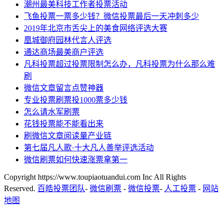
潮州最美科技工作者投票活动
飞鱼投票一票多少钱？微信投票最后一天冲刺多少
2019年北京市舌尖上的美食网络评选大赛
凰城御府园林代言人评选
通达商场最美商户评选
凡科投票超过投票限制怎么办，凡科投票为什么那么难
刷
微信文章留言点赞神器
专业投票刷票投1000票多少钱
怎么请水军刷票
花钱投票能不能看出来
刷微信文章阅读量产业链
第七届凡人歌·十大凡人善举评选活动
微信刷票如何快速涨票拿第一
Copyright https://www.toupiaotuandui.com Inc All Rights
Reserved.
百皓投票团队
-
微信刷票
-
微信投票
-
人工投票
-
网站
地图