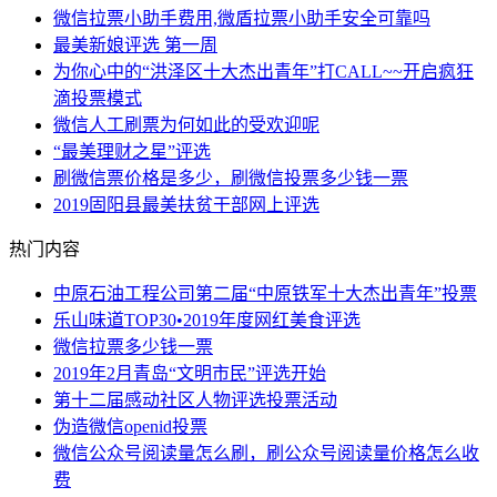
微信拉票小助手费用,微盾拉票小助手安全可靠吗
最美新娘评选 第一周
为你心中的“洪泽区十大杰出青年”打CALL~~开启疯狂
滴投票模式
微信人工刷票为何如此的受欢迎呢
“最美理财之星”评选
刷微信票价格是多少，刷微信投票多少钱一票
2019固阳县最美扶贫干部网上评选
热门内容
中原石油工程公司第二届“中原铁军十大杰出青年”投票
乐山味道TOP30•2019年度网红美食评选
微信拉票多少钱一票
2019年2月青岛“文明市民”评选开始
第十二届感动社区人物评选投票活动
伪造微信openid投票
微信公众号阅读量怎么刷，刷公众号阅读量价格怎么收
费