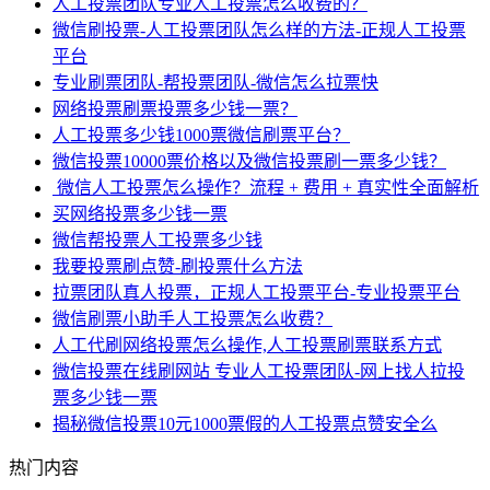
人工投票团队专业人工投票怎么收费的？
微信刷投票-人工投票团队怎么样的方法-正规人工投票
平台
专业刷票团队-帮投票团队-微信怎么拉票快
网络投票刷票投票多少钱一票？
人工投票多少钱1000票微信刷票平台？
微信投票10000票价格以及微信投票刷一票多少钱？
微信人工投票怎么操作？流程 + 费用 + 真实性全面解析
买网络投票多少钱一票
微信帮投票人工投票多少钱
我要投票刷点赞-刷投票什么方法
拉票团队真人投票，正规人工投票平台-专业投票平台
微信刷票小助手人工投票怎么收费？
人工代刷网络投票怎么操作,人工投票刷票联系方式
微信投票在线刷网站 专业人工投票团队-网上找人拉投
票多少钱一票
揭秘微信投票10元1000票假的人工投票点赞安全么
热门内容