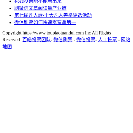
花钱投票能不能看出来
刷微信文章阅读量产业链
第七届凡人歌·十大凡人善举评选活动
微信刷票如何快速涨票拿第一
Copyright https://www.toupiaotuandui.com Inc All Rights
Reserved.
百皓投票团队
-
微信刷票
-
微信投票
-
人工投票
-
网站
地图