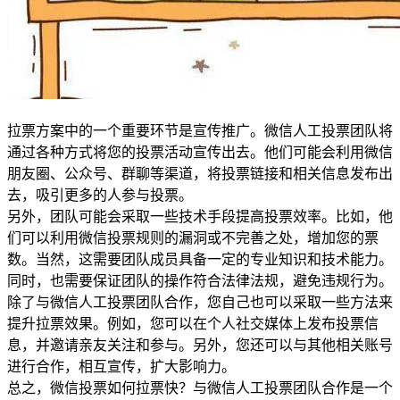
拉票方案中的一个重要环节是宣传推广。微信人工投票团队将
通过各种方式将您的投票活动宣传出去。他们可能会利用微信
朋友圈、公众号、群聊等渠道，将投票链接和相关信息发布出
去，吸引更多的人参与投票。
另外，团队可能会采取一些技术手段提高投票效率。比如，他
们可以利用微信投票规则的漏洞或不完善之处，增加您的票
数。当然，这需要团队成员具备一定的专业知识和技术能力。
同时，也需要保证团队的操作符合法律法规，避免违规行为。
除了与微信人工投票团队合作，您自己也可以采取一些方法来
提升拉票效果。例如，您可以在个人社交媒体上发布投票信
息，并邀请亲友关注和参与。另外，您还可以与其他相关账号
进行合作，相互宣传，扩大影响力。
总之，微信投票如何拉票快？与微信人工投票团队合作是一个