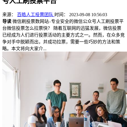
号人工刷投票平台
来源：
百皓人工投票团队
时间： 2023-09-08 10:56:03
导读
微信刷投票数网站–专业安全的微信公众号人工刷投票平
台微信投票怎么拉票快？ 随着互联网的迅猛发展，微信投票
已经成为人们进行投票活动的主要方式之一。然而，在众多竞
争对手中脱颖而出，并成功拉票，需要一些巧妙的方法和策
略。本文将向大家介...