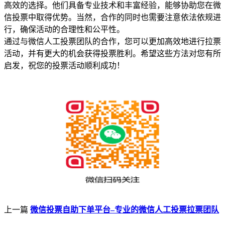
高效的选择。他们具备专业技术和丰富经验，能够协助您在微
信投票中取得优势。当然，合作的同时也需要注意依法依规进
行，确保活动的合理性和公平性。
通过与微信人工投票团队的合作，您可以更加高效地进行拉票
活动，并有更大的机会获得投票胜利。希望这些方法对您有所
启发，祝您的投票活动顺利成功！
上一篇
微信投票自助下单平台–专业的微信人工投票拉票团队