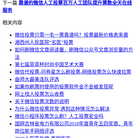
下一篇
靠谱的微信人工投票百万人工团队提升票数全天在线
服务
相关内容
微信投票只需一毛一票靠谱吗？投票最新价格表来袭
湘西州人民医院“名医”投票
如何刷微信文章阅读量，刷微信公众号文章浏览量的方
法
第七届菲菲杯时尚中国艺术大赛
微信代投票-问卷星怎么刷投票-网络投票怎么快速拉票
曲师大最美连队评选
如果你刷票时使用的投票软件会不会被发现呢
网上找人投票怎么收费
关于微信投票次数的说明
为什么微信投票异常,遇到这种情况怎么解决
微信小程序投票怎么刷？人工投票安全吗
国网吉林省电力有限公司2018年度青年五四奖章、青年
岗位能手网络评选