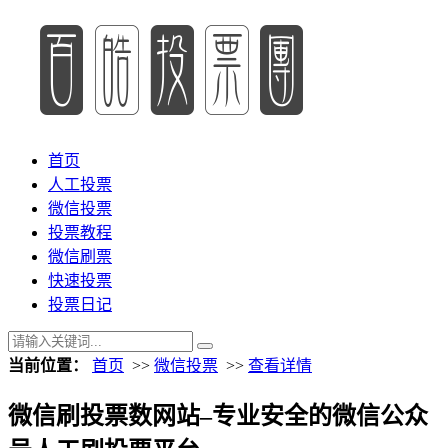
首页
人工投票
微信投票
投票教程
微信刷票
快速投票
投票日记
当前位置：
首页
>>
微信投票
>>
查看详情
微信刷投票数网站–专业安全的微信公众