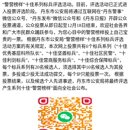
“警营榜样”十佳系列标兵评选活动。目前，评选活动已正式进
入投票评选阶段。 丹东市公安局将通过互联网在“丹东警事”
微信公众号、“丹东发布”微信公众号和《丹东日报》开辟公众
投票通道，公众投票从即日起至12月18日结束，欢迎社会各界
和广大市民群众踊跃参与，为您心目中的警营榜样投上自己宝
贵的一票。 根据丹东市公安局“警营榜样”十佳系列标兵评选
活动方案的有关规定，本次网上投票共有6个标兵系列（“十佳
优秀基层科所队长”、“十佳坚盾标兵”、“十佳社区民警”、“十
佳利剑标兵”、“十佳营商服务标兵”、“十佳综合保障标兵”，
每个标兵系列有20名候选人，须选择其中10名候选人为其投
票，多投或少投无法成功提交，每个IP只能投票一次。 根据
投票结果，以及候选个人先进事迹，丹东市公安局将最终评选
产生系列十佳“警营榜样”面向全社会公布。