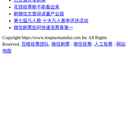
怎么请水军刷票
花钱投票能不能看出来
刷微信文章阅读量产业链
第七届凡人歌·十大凡人善举评选活动
微信刷票如何快速涨票拿第一
Copyright https://www.toupiaotuandui.com Inc All Rights
Reserved.
百皓投票团队
-
微信刷票
-
微信投票
-
人工投票
-
网站
地图