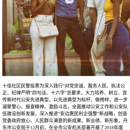
十佳社区民警投票为深入践行“对党忠诚、服务人民、执法公
正、纪律严明”四句话、十六字”总要求，大力培养、树立、宣
传新时代公安先进典型，以先进典型为标杆、做榜样，进一步
凝聚警心、振奋精神、激励斗志，全面推动公安工作和公安队
伍建设创新发展，深入推进“安边惠民利企强警”新战略，创造
党委政府放心、人民群众满意的新成果、新业绩、新形象，丹
东市公安局于12月初，在全市公安机关部署开展了2018年度