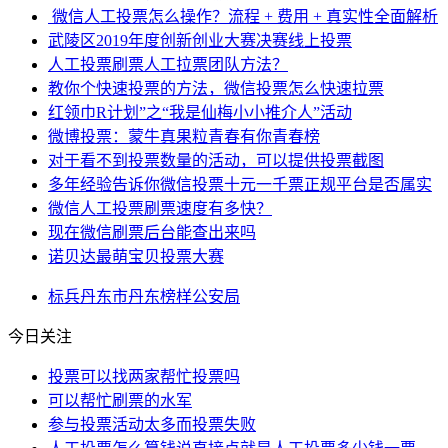
微信人工投票怎么操作？流程 + 费用 + 真实性全面解析
武陵区2019年度创新创业大赛决赛线上投票
人工投票刷票人工拉票团队方法？
教你个快速投票的方法，微信投票怎么快速拉票
红领巾R计划”之“我是仙梅小小推介人”活动
微博投票：蒙牛真果粒青春有你青春榜
对于看不到投票数量的活动，可以提供投票截图
多年经验告诉你微信投票十元一千票正规平台是否属实
微信人工投票刷票速度有多快？
现在微信刷票后台能查出来吗
诺贝达最萌宝贝投票大赛
标兵
丹东市
丹东
榜样
公安局
今日关注
投票可以找两家帮忙投票吗
可以帮忙刷票的水军
参与投票活动太多而投票失败