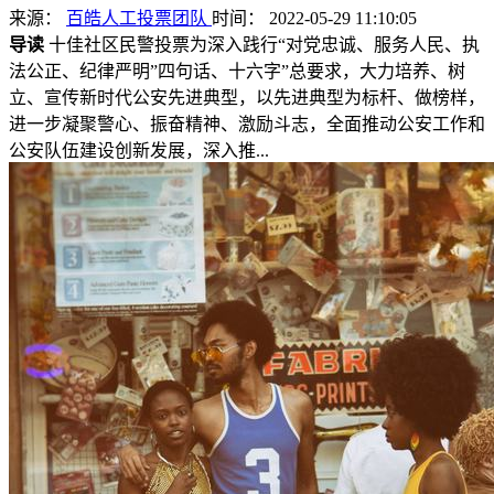
来源：
百皓人工投票团队
时间： 2022-05-29 11:10:05
导读
十佳社区民警投票为深入践行“对党忠诚、服务人民、执
法公正、纪律严明”四句话、十六字”总要求，大力培养、树
立、宣传新时代公安先进典型，以先进典型为标杆、做榜样，
进一步凝聚警心、振奋精神、激励斗志，全面推动公安工作和
公安队伍建设创新发展，深入推...