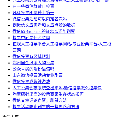
人工投票怎么算钱说直接点就是人工投票多少钱一票
有一些微信群禁止拉票
凡科投票刷票秒上第一
微信投票活动可以内定名次吗
刷微信文章再看和文章点赞的数据
微信h5 有openid验证怎么还能刷票
投票中底票什么意思
正规人工投票平台人工投票网站-专业投票平台-人工投
票网
微信投票有区域限制
郑州国企风采人物投票
公众号买的活粉靠谱吗
山东微信投票活动专业刷票
微信投票成烧钱游戏
人工投票会被系统查出来吗-微信投票怎么拉票快
淘宝店铺里面的投票商家生存状态如何
微信文章评论点赞，刷赞方法
投票活动防止刷票的一些思路和方法