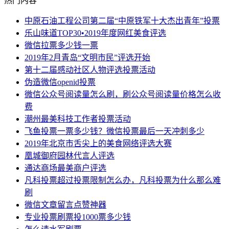
热门内容
中原石油工程公司第二届“中原铁军十大杰出青年”投票
乐山味道TOP30•2019年度网红美食评选
微信拉票多少钱一票
2019年2月青岛“文明市民”评选开始
第十二届感动社区人物评选投票活动
伪造微信openid投票
微信公众号阅读量怎么刷，刷公众号阅读量价格怎么收
费
潮州最美科技工作者投票活动
飞鱼投票一票多少钱？微信投票最后一天冲刺多少
2019年北京市舌尖上的美食网络评选大赛
凰城御府园林代言人评选
通达商场最美商户评选
凡科投票超过投票限制怎么办，凡科投票为什么那么难
刷
微信文章留言点赞神器
专业投票刷票投1000票多少钱