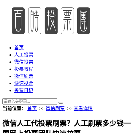
首页
人工投票
微信投票
投票教程
微信刷票
快速投票
投票日记
当前位置：
首页
>>
微信刷票
>>
查看详情
微信人工代投票刷票？人工刷票多少钱一