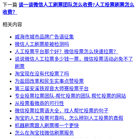
下一篇
谈一谈微信人工刷票团队怎么收费?人工投票刷票怎么
收费？
相关内容
威海市城市品牌广告语征集
微信人工刷票能被检测吗
人工投票平台那个好？微信投票怎么快速拉票？
说说微信人工拉票多少钱一票，微信投票活动必免不了
刷票
淘宝现在没有代投票了吗
为盐田改革和民生实事点赞投票
第三届安溪铁观音大师赛投票平台
专业投票拉票团队-帮忙投票的团队,帮忙投票的网站
从投票看微商的可行性
微信投票拉票语大全，找人帮忙投票的句子
淘宝的人工投票可靠吗，怎么辨别人工投票的真假
机器刷票跟人刷票哪一个更快
怎么在淘宝找微信刷票服务