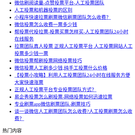
微信刷阅读量-点赞投票平台-人工投票团队
人工投票和机器投票的区别
小程序快速拉票刷票微信刷票团队怎么收费？
微信投票怎么收费一票多少钱
帮投票代投拉票-投票买票怎样买-人工投票团队24小时
在线服务
拉票团队真人投票 正规人工投票平台 人工投票网站人工
投票多少钱一票
微信投票帮刷投票网络投票技巧
微信投票人工刷多少钱,纯手工投票什么价格
【投票小攻略】利用人工投票团队24小时在线服务方便
大家快速涨票
正规人工投票平台专业投票团队方式？
易企秀投票怎么刷投票-网络投票如何迅速拉票
专业刷票app微信刷票团队-刷票技巧
谈一谈微信人工刷票团队怎么收费?人工投票刷票怎么收
费？
热门内容