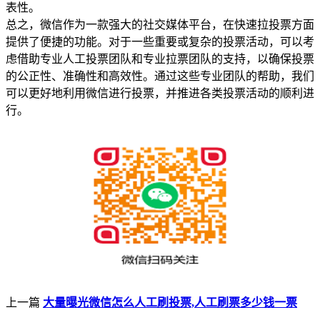
表性。
总之，微信作为一款强大的社交媒体平台，在快速拉投票方面
提供了便捷的功能。对于一些重要或复杂的投票活动，可以考
虑借助专业人工投票团队和专业拉票团队的支持，以确保投票
的公正性、准确性和高效性。通过这些专业团队的帮助，我们
可以更好地利用微信进行投票，并推进各类投票活动的顺利进
行。
上一篇
大量曝光微信怎么人工刷投票,人工刷票多少钱一票