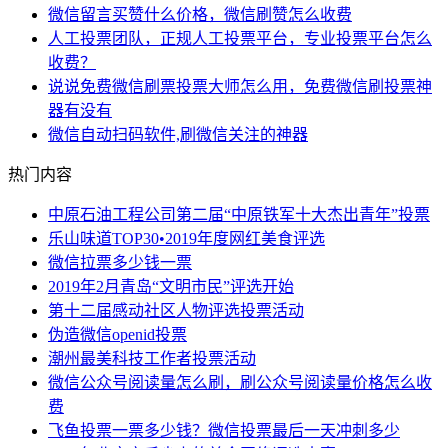
微信留言买赞什么价格，微信刷赞怎么收费
人工投票团队，正规人工投票平台，专业投票平台怎么
收费？
说说免费微信刷票投票大师怎么用，免费微信刷投票神
器有没有
微信自动扫码软件,刷微信关注的神器
热门内容
中原石油工程公司第二届“中原铁军十大杰出青年”投票
乐山味道TOP30•2019年度网红美食评选
微信拉票多少钱一票
2019年2月青岛“文明市民”评选开始
第十二届感动社区人物评选投票活动
伪造微信openid投票
潮州最美科技工作者投票活动
微信公众号阅读量怎么刷，刷公众号阅读量价格怎么收
费
飞鱼投票一票多少钱？微信投票最后一天冲刺多少