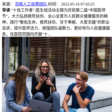
来源：
百皓人工投票团队
时间： 2022-05-16 07:43:25
导读
“十佳工作者”-医生组活动主题为庆祝第二届“中国医师
节”，大力弘扬救死扶伤、全心全意为人民群众健康服务的精
神，践行“敬佑生命、救死扶伤、甘于奉献、大爱无疆”的职业
追求，提升医师活力，增强团队凝聚力，更好地为人民健康服
务，在医院范围内开展“十...