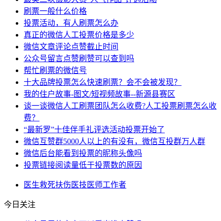
刷票一般什么价格
投票活动，有人刷票怎么办
真正的微信人工投票价格是多少
微信文章评论点赞截止时间
公众号留言点赞刷赞可以查到吗
帮忙刷票的微信号
十大品牌投票怎么快速刷票？会不会被发现？
我的住户故事-图文/短视频故事--新源县赛区
谈一谈微信人工刷票团队怎么收费?人工投票刷票怎么收
费？
“最新罗”十佳伴手礼评选活动投票开始了
微信互赞群5000人以上的有没有，微信互投群万人群
微信后台能看到投票的昵称头像吗
投票链接阅读量低于投票数的原因
医生
救死扶伤
医技
医师
工作者
今日关注