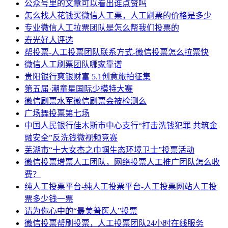
公众号里的文章可以看出谁点赞吗
怎么找人花钱买微信人工票，人工刷票的价格是多少
专业微信人工拉票团队是怎么帮我们投票的
寿光好人评选
帮投票-人工投票团队联系方式-微信投票怎么拉票快
微信人工刷票团队哪家靠谱
贵阳银行爽银财富 5.1创意旅拍征集
第五届·潮童星国际少模特大赛
微信刷票水军微信刷票会被检测么
广场舞投票第七场
中国人民银行佳木斯市中心支行“打击洗钱犯罪 共筑金
融安全”反洗钱微视频竞赛
芜湖市“十大女杰之巾帼生态环境卫士”投票活动
微信投票增票人工团队，网络投票人工推广团队怎么收
费？
纯人工投票平台-纯人工投票平台-人工投票网站人工投
票多少钱一票
请为你心中的“最美普医人”投票
微信投票帮刷投票，人工投票团队24小时在线服务