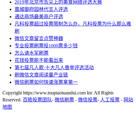
2019年北京市舌尖上的美食网络评选大赛
凰城御府园林代言人评选
通达商场最美商户评选
凡科投票超过投票限制怎么办，凡科投票为什么那么难
刷
微信文章留言点赞神器
专业投票刷票投1000票多少钱
怎么请水军刷票
花钱投票能不能看出来
第七届凡人歌·十大凡人善举评选活动
刷微信文章阅读量产业链
微信刷票如何快速涨票拿第一
Copyright https://www.toupiaotuandui.com Inc All Rights
Reserved.
百皓投票团队
-
微信刷票
-
微信投票
-
人工投票
-
网站
地图