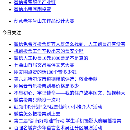
微信投票服务产业链
微信小程序刷投票
创意
老字号
山东
作品
设计大赛
今日关注
微信免费互投票群万人群怎么找到，人工刷票群有没有
机刷投票工作室投出来的票安全吗
微信人工投票10元1000票是不是真的
七曲山首届文昌民俗文艺大赛
朋友圈点赞的话108个赞多少钱
第六届哈尔滨市道德模范评选：敬业奉献
网易云音乐投票刷票价格是多少
不忘初心、牢记使命——我的住户故事图文、短视频大
微信投票只能投一次吗
红领巾R计划”之“我是仙梅小小推介人”活动
微信怎么把投票刷上去
第二届“湖南好粮油”行动 学生手机摄影大赛展播投票
百强名城青少年语言艺术吴江分区展演活动