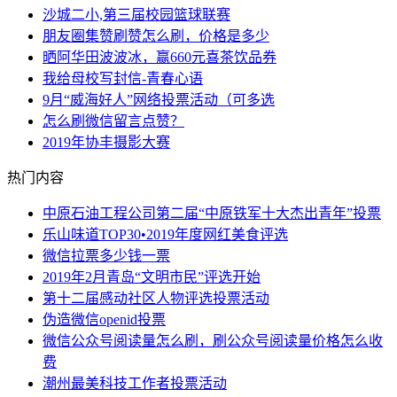
沙城二小,第三届校园篮球联赛
朋友圈集赞刷赞怎么刷，价格是多少
晒阿华田波波冰，赢660元喜茶饮品券
我给母校写封信-青春心语
9月“威海好人”网络投票活动（可多选
怎么刷微信留言点赞？
2019年协丰摄影大赛
热门内容
中原石油工程公司第二届“中原铁军十大杰出青年”投票
乐山味道TOP30•2019年度网红美食评选
微信拉票多少钱一票
2019年2月青岛“文明市民”评选开始
第十二届感动社区人物评选投票活动
伪造微信openid投票
微信公众号阅读量怎么刷，刷公众号阅读量价格怎么收
费
潮州最美科技工作者投票活动