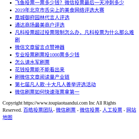
飞鱼投票一票多少钱？微信投票最后一天冲刺多少
2019年北京市舌尖上的美食网络评选大赛
凰城御府园林代言人评选
通达商场最美商户评选
凡科投票超过投票限制怎么办，凡科投票为什么那么难
刷
微信文章留言点赞神器
专业投票刷票投1000票多少钱
怎么请水军刷票
花钱投票能不能看出来
刷微信文章阅读量产业链
第七届凡人歌·十大凡人善举评选活动
微信刷票如何快速涨票拿第一
Copyright https://www.toupiaotuandui.com Inc All Rights
Reserved.
百皓投票团队
-
微信刷票
-
微信投票
-
人工投票
-
网站
地图