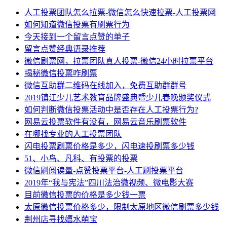
人工投票团队怎么拉票-微信怎么快速拉票-人工投票网
如何知道微信投票有刷票行为
今天接到一个留言点赞的单子
留言点赞经典语录推荐
微信刷票网，拉票团队真人投票-微信24小时拉票平台
揭秘微信投票咋刷票
微信互助群二维码在线加入，免费互助群群号
2019镇江少儿艺术教育品牌盛典暨少儿春晚颁奖仪式
如何判断微信投票活动中是否存在人工投票行为?
网易云投票软件有没有，网易云音乐刷票软件
在哪找专业的人工投票团队
闪电投票刷票价格是多少，闪电速投刷票多少钱
51、小鸟、凡科、有投票的投票
微信刷阅读量-点赞投票平台-人工刷投票平台
2019年“我与宪法”四川法治微视频、微电影大赛
目前微信投票的价格是多少钱一票
太原微信投票价格多少，限制太原地区微信刷票多少钱
荆州店寻找嬉水萌宝