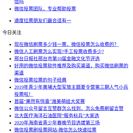
信吗
微信投票团队，专业帮助投票
速度
拉票
朋友们
最合适
有一
今日关注
现在微信刷票多少钱一票，微信投票怎么收费的？
微信人工刷票怎么实现?手工投票收费多少?
邢台日报社邢台市第10届金融文化节评选
好用的微信投票软件推荐及购买渠道，购买微信刷票的
渠道
微信投票拉票的句子经典
2019年青少年黄埔大型军旅主题夏令营第三期人气小兵
投票啦！
首届“果然有惊喜”潍美萌娃大奖赛
微信公众号留言互赞群怎么找到，怎么免费刷留言赞
北大医疗海洋石油医院“服务标兵”大家选
2020年海南省青少年春晚节目选拔第三场
微信投票刷投票网站-微信怎么快速拉票