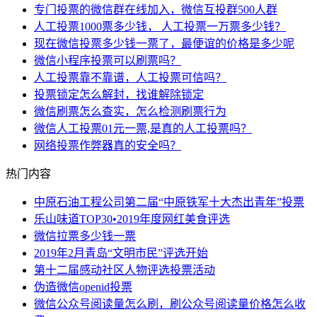
专门投票的微信群在线加入，微信互投群500人群
人工投票1000票多少钱， 人工投票一万票多少钱？
现在微信投票多少钱一票了，最便谊的价格是多少呢
微信小程序投票可以刷票吗？
人工投票靠不靠谱，人工投票可信吗？
投票锁定怎么解封，找谁解除锁定
微信刷票怎么查实，怎么检测刷票行为
微信人工投票01元一票,是真的人工投票吗？
网络投票作弊器真的安全吗？
热门内容
中原石油工程公司第二届“中原铁军十大杰出青年”投票
乐山味道TOP30•2019年度网红美食评选
微信拉票多少钱一票
2019年2月青岛“文明市民”评选开始
第十二届感动社区人物评选投票活动
伪造微信openid投票
微信公众号阅读量怎么刷，刷公众号阅读量价格怎么收