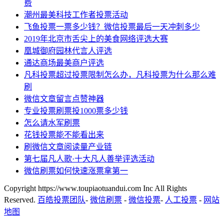
费
潮州最美科技工作者投票活动
飞鱼投票一票多少钱？微信投票最后一天冲刺多少
2019年北京市舌尖上的美食网络评选大赛
凰城御府园林代言人评选
通达商场最美商户评选
凡科投票超过投票限制怎么办，凡科投票为什么那么难
刷
微信文章留言点赞神器
专业投票刷票投1000票多少钱
怎么请水军刷票
花钱投票能不能看出来
刷微信文章阅读量产业链
第七届凡人歌·十大凡人善举评选活动
微信刷票如何快速涨票拿第一
Copyright https://www.toupiaotuandui.com Inc All Rights
Reserved.
百皓投票团队
-
微信刷票
-
微信投票
-
人工投票
-
网站
地图