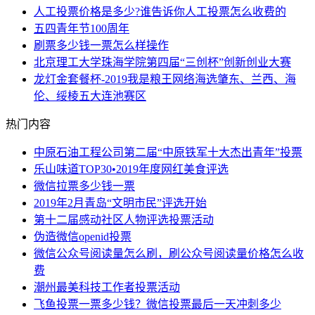
人工投票价格是多少?谁告诉你人工投票怎么收费的
五四青年节100周年
刷票多少钱一票怎么样操作
北京理工大学珠海学院第四届“三创杯”创新创业大赛
龙灯金套餐杯-2019我是粮王网络海选肇东、兰西、海
伦、绥棱五大连池赛区
热门内容
中原石油工程公司第二届“中原铁军十大杰出青年”投票
乐山味道TOP30•2019年度网红美食评选
微信拉票多少钱一票
2019年2月青岛“文明市民”评选开始
第十二届感动社区人物评选投票活动
伪造微信openid投票
微信公众号阅读量怎么刷，刷公众号阅读量价格怎么收
费
潮州最美科技工作者投票活动
飞鱼投票一票多少钱？微信投票最后一天冲刺多少