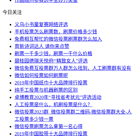
作品
随州
参赛选手
主办方
奖金
今日关注
义乌小书童复赛网络评选
手机投票怎么刷票数，刷票价格多少钱
免费相互帮忙的微信投票刷票群怎么加入
育新诗词达人 请你来点赞
刷票一千多少钱，刷票一千什么价格
碧桂园德瑞天悦府|“精致女人”评选
微信免费互投票群万人群怎么找到，人工刷票群有没有
微信如何投票如何刷票呢
2019年中国纸巾十大品牌排行投票
纯手工投票与机器刷票的区别
卓博教育2020年“寻找省考状元”评选活动
人工投票是什么，机刷投票是什么？
微信投票2023群_微信投票群二维码-微信投票群大全-人
工投票多少钱一票
微信投票刷票怎么拿第一名心得
2019年中国胶带十大品牌排行投票