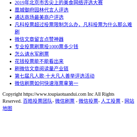
2019年北京市舌尖上的美食网络评选大赛
凰城御府园林代言人评选
通达商场最美商户评选
凡科投票超过投票限制怎么办，凡科投票为什么那么难
刷
微信文章留言点赞神器
专业投票刷票投1000票多少钱
怎么请水军刷票
花钱投票能不能看出来
刷微信文章阅读量产业链
第七届凡人歌·十大凡人善举评选活动
微信刷票如何快速涨票拿第一
Copyright https://www.toupiaotuandui.com Inc All Rights
Reserved.
百皓投票团队
-
微信刷票
-
微信投票
-
人工投票
-
网站
地图