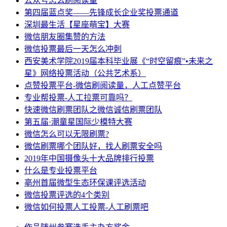
公众号怎么刷阅读量
第四届蓝点奖——先锋成长企业奖投票通道
深圳最生活【星座萌宝】大赛
微信朋友圈集赞的方法
微信投票最后一天怎么冲刺
西安美术学院2019届本科毕业展《“时空留痕”•未来之
星》网络投票活动（公共艺术系）
点赞投票平台-微信刷阅读量，人工点赞平台
专业帮投票-人工拉票可靠吗？
快速微信刷票团队之微信诚信刷票团队
第五届·潮童星国际少模特大赛
微信怎么可以无限刷票?
微信刷票哪个团队好，找人刷票安全吗
2019年中国摄像头十大品牌排行投票
什么是专业投票平台
亳州首届微型生态环保课评选活动
微信投票评选的4个类别
微信如何投票人工投票-人工刷票吧