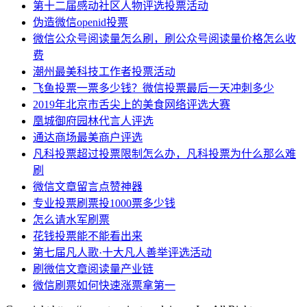
第十二届感动社区人物评选投票活动
伪造微信openid投票
微信公众号阅读量怎么刷，刷公众号阅读量价格怎么收
费
潮州最美科技工作者投票活动
飞鱼投票一票多少钱？微信投票最后一天冲刺多少
2019年北京市舌尖上的美食网络评选大赛
凰城御府园林代言人评选
通达商场最美商户评选
凡科投票超过投票限制怎么办，凡科投票为什么那么难
刷
微信文章留言点赞神器
专业投票刷票投1000票多少钱
怎么请水军刷票
花钱投票能不能看出来
第七届凡人歌·十大凡人善举评选活动
刷微信文章阅读量产业链
微信刷票如何快速涨票拿第一