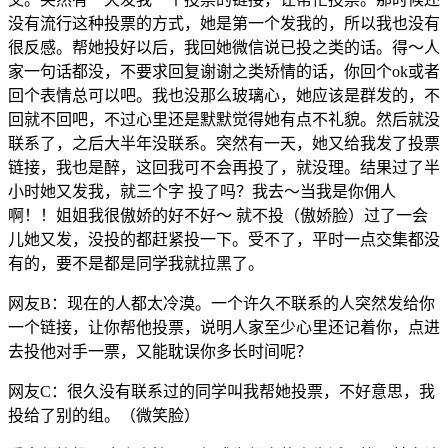
没有流行这种投票的方式，她是第一个发我的，所以我也没有
很反感。帮她投好以后，我回她微信说已投之类的话。得～人
家一句话都没，不要求回复谢谢之类矫情的话，你回个ok或者
回个表情总可以吧。我也没那么玻璃心，她应该是群发的，不
回就不回吧，不过心里还是默默觉得她有点不礼貌。然后就没
联系了，之后大半年没联系。突然有一天，她又给我发了投票
链接，我也是醉，这回我可不会再投了，就没理。结果过了半
小时她又发我，就三个字 投了吗？我去～当我是你佣人
啊！！姐姐我很傲娇的好不好～ 就不投（傲娇脸）过了一会
儿她又发，没投的都赶紧投一下。受不了，平时一点交集都没
有的，要不是都是同学我就拉黑了。
网友B：现在的人都太冷漠。一个许久不联系的人突然发给你
一个链接，让你帮他投票，说明人家至少心里还记着你，点进
去投他对手一票，又能耽误你多长时间呢？
网友C：很久没有联系过的同学叫我帮她投票，不好意思，我
投给了别的组。（微笑脸）