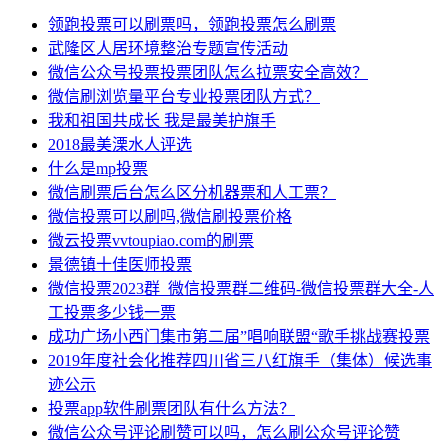
领跑投票可以刷票吗，领跑投票怎么刷票
武隆区人居环境整治专题宣传活动
微信公众号投票投票团队怎么拉票安全高效？
微信刷浏览量平台专业投票团队方式？
我和祖国共成长 我是最美护旗手
2018最美溧水人评选
什么是mp投票
微信刷票后台怎么区分机器票和人工票？
微信投票可以刷吗,微信刷投票价格
微云投票vvtoupiao.com的刷票
景德镇十佳医师投票
微信投票2023群_微信投票群二维码-微信投票群大全-人
工投票多少钱一票
成功广场小西门集市第二届”唱响联盟“歌手挑战赛投票
2019年度社会化推荐四川省三八红旗手（集体）候选事
迹公示
投票app软件刷票团队有什么方法？
微信公众号评论刷赞可以吗，怎么刷公众号评论赞