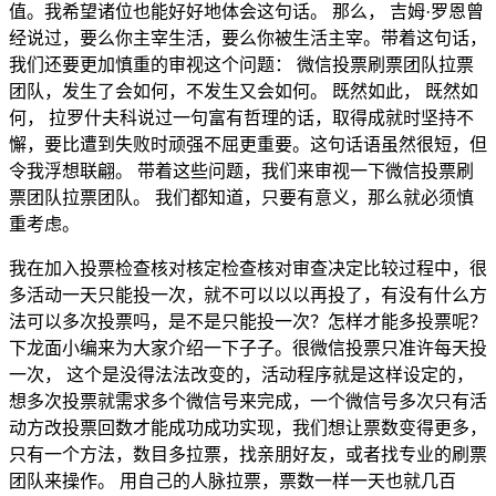
值。我希望诸位也能好好地体会这句话。 那么， 吉姆·罗恩曾
经说过，要么你主宰生活，要么你被生活主宰。带着这句话，
我们还要更加慎重的审视这个问题： 微信投票刷票团队拉票
团队，发生了会如何，不发生又会如何。 既然如此， 既然如
何， 拉罗什夫科说过一句富有哲理的话，取得成就时坚持不
懈，要比遭到失败时顽强不屈更重要。这句话语虽然很短，但
令我浮想联翩。 带着这些问题，我们来审视一下微信投票刷
票团队拉票团队。 我们都知道，只要有意义，那么就必须慎
重考虑。
我在加入投票检查核对核定检查核对审查决定比较过程中，很
多活动一天只能投一次，就不可以以以再投了，有没有什么方
法可以多次投票吗，是不是只能投一次？怎样才能多投票呢？
下龙面小编来为大家介绍一下子子。很微信投票只准许每天投
一次， 这个是没得法法改变的，活动程序就是这样设定的，
想多次投票就需求多个微信号来完成，一个微信号多次只有活
动方改投票回数才能成功成功实现，我们想让票数变得更多，
只有一个方法，数目多拉票，找亲朋好友，或者找专业的刷票
团队来操作。 用自己的人脉拉票，票数一样一天也就几百