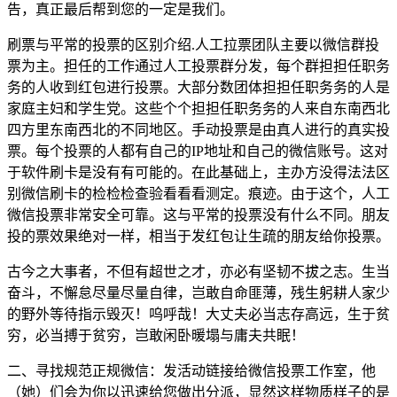
告，真正最后帮到您的一定是我们。
刷票与平常的投票的区别介绍.人工拉票团队主要以微信群投
票为主。担任的工作通过人工投票群分发，每个群担担任职务
务的人收到红包进行投票。大部分数团体担担任职务务的人是
家庭主妇和学生党。这些个个担担任职务务的人来自东南西北
四方里东南西北的不同地区。手动投票是由真人进行的真实投
票。每个投票的人都有自己的IP地址和自己的微信账号。这对
于软件刷卡是没有有可能的。在此基础上，主办方没得法法区
别微信刷卡的检检检查验看看看测定。痕迹。由于这个，人工
微信投票非常安全可靠。这与平常的投票没有什么不同。朋友
投的票效果绝对一样，相当于发红包让生疏的朋友给你投票。
古今之大事者，不但有超世之才，亦必有坚韧不拔之志。生当
奋斗，不懈怠尽量尽量自律，岂敢自命匪薄，残生躬耕人家少
的野外等待指示毁灭！呜呼哉！大丈夫必当志存高远，生于贫
穷，必当搏于贫穷，岂敢闲卧暖塌与庸夫共眠！
二、寻找规范正规微信：发活动链接给微信投票工作室，他
（她）们会为你以迅速给您做出分派，显然这样物质样子的是