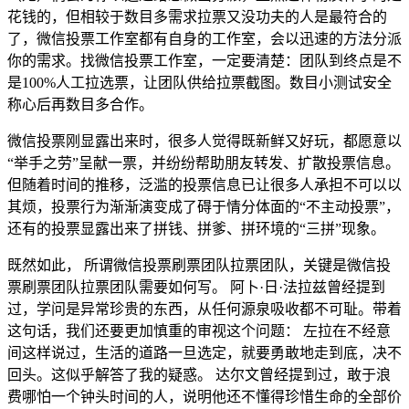
花钱的，但相较于数目多需求拉票又没功夫的人是最符合的
了，微信投票工作室都有自身的工作室，会以迅速的方法分派
你的需求。找微信投票工作室，一定要清楚：团队到终点是不
是100%人工拉选票，让团队供给拉票截图。数目小测试安全
称心后再数目多合作。
微信投票刚显露出来时，很多人觉得既新鲜又好玩，都愿意以
“举手之劳”呈献一票，并纷纷帮助朋友转发、扩散投票信息。
但随着时间的推移，泛滥的投票信息已让很多人承担不可以以
其烦，投票行为渐渐演变成了碍于情分体面的“不主动投票”，
还有的投票显露出来了拼钱、拼爹、拼环境的“三拼”现象。
既然如此， 所谓微信投票刷票团队拉票团队，关键是微信投
票刷票团队拉票团队需要如何写。 阿卜·日·法拉兹曾经提到
过，学问是异常珍贵的东西，从任何源泉吸收都不可耻。带着
这句话，我们还要更加慎重的审视这个问题： 左拉在不经意
间这样说过，生活的道路一旦选定，就要勇敢地走到底，决不
回头。这似乎解答了我的疑惑。 达尔文曾经提到过，敢于浪
费哪怕一个钟头时间的人，说明他还不懂得珍惜生命的全部价