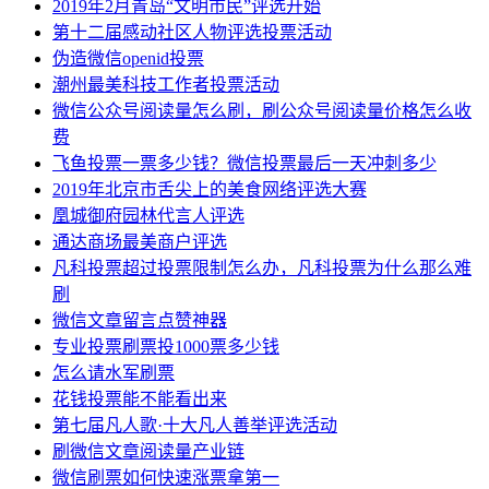
2019年2月青岛“文明市民”评选开始
第十二届感动社区人物评选投票活动
伪造微信openid投票
潮州最美科技工作者投票活动
微信公众号阅读量怎么刷，刷公众号阅读量价格怎么收
费
飞鱼投票一票多少钱？微信投票最后一天冲刺多少
2019年北京市舌尖上的美食网络评选大赛
凰城御府园林代言人评选
通达商场最美商户评选
凡科投票超过投票限制怎么办，凡科投票为什么那么难
刷
微信文章留言点赞神器
专业投票刷票投1000票多少钱
怎么请水军刷票
花钱投票能不能看出来
第七届凡人歌·十大凡人善举评选活动
刷微信文章阅读量产业链
微信刷票如何快速涨票拿第一