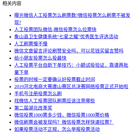
相关内容
曝光微信人工投票怎么刷票数?微信投票怎么刷票不被发
现?
人工投票团队微信-微信投票怎么拉票快
象山县卫生健康系统“七星之耀”优秀医生评选活动
人工刷票慢不慢
微信文章留言评论刷赞安全吗，可以花钱买留言赞吗
给小朋友投票怎么投最快
人工投票平台自助下单技巧：小额试投验证，靠谱再批
量下单
投票的时候一定要确认好投票截止时间
2019河北电商大赛唐山赛区总决赛网络投票正式开始啦
手机号注册投票怎么刷
找微信人工投票团队刷票应该注意哪些
第二届湖北改革奖
微信投票1000票多少钱，微信投票1000票价格
微信刷票会被发现吗？微信投票怎样快速拉票？
如果投票活动不正规，怎么举报投票活动