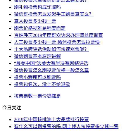
微信投票水军微信群是怎么建立的？
刷礼物投票构成诈骗吗
微信群投票怎么发起手工刷票真实么？
真人投票多少钱一票
刷票价格视难易程度而定
百姓呼声2019年度群众诉求办理满意度调查
人工投票多少钱一票-微信投票怎么拉票快
十大品牌评选活动如何快速涨票呢？
微信刷票基本原理讲解
“最美中国”选美大赛半决赛网络评选
微信投票怎么刷投票价格一般怎么算
投票小程序可以刷票吗
投票包名次，没上不给退款
拉票
票数
一票
价钱
都是
今日关注
2019年中国核桃油十大品牌排行投票
有什么可以刷投票的吗-网上找人拉投票多少钱一票