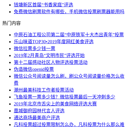
钱塘新区首届“书香家庭”评选
免费微信刷票软件有哪些，手机微信投票刷票器能用吗
热门内容
中原石油工程公司第二届“中原铁军十大杰出青年”投票
乐山味道TOP30•2019年度网红美食评选
微信拉票多少钱一票
2019年2月青岛“文明市民”评选开始
第十二届感动社区人物评选投票活动
伪造微信openid投票
微信公众号阅读量怎么刷，刷公众号阅读量价格怎么收
费
潮州最美科技工作者投票活动
飞鱼投票一票多少钱？微信投票最后一天冲刺多少
2019年北京市舌尖上的美食网络评选大赛
凰城御府园林代言人评选
通达商场最美商户评选
凡科投票超过投票限制怎么办，凡科投票为什么那么难