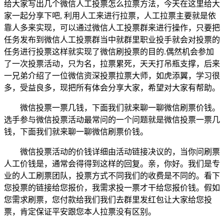
给大家写出几个微信人工投票怎么拉票方法，今天在这里给大
家一起分享下吧, 利用人工来进行拉票，人工拉票主要就是依
靠人多来实现，可以通过微信人工投票群来进行操作，只要把
任务发布到微信人工投票群当中就群里职业投手就会对投票的
任务进行投票这样就实现了微信刷投票的目的.偶然机会参加
了一次投票活动，只为名，拉票累死，天天打吊瓶支撑，后来
一兄弟介绍了一位微信资深投票拉票大师，如虎添翼，学习很
多，受益良多，现把所有体会分享大家，希望对大家有帮助。
微信投票一票几钱，下面我们就来聊一聊微信刷票价钱。
选手参与微信投票活动最常问的一个问题就是微信投票一票几
钱，下面我们就来聊一聊微信刷票价钱。
微信投票活动的价钱详细由活动链接决议的，当你问刷票
人工价钱是，通常会得得到这样的回复。亲，你好。我们是专
业的人工刷票团队，投票方式不同我们的收费是不同的。看下
您投票的链接给您报价，我需求投一票才干给您报价钱。假如
您需求刷票，您付款给我们我们去群里发红包让大家给您投
票，肯定保证平安跟您本人拉票没有区别。