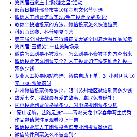
第四届石家庄市“降糖之星”活动
邢台日报社邢台市第10届金融文化节评选
微信人工刷票怎么实现?手工投票收费多少?
教你个快速投票的方法，微信投票怎么快速拉票
科幻画比赛，科普剧夏令营
第三届全国大学生三行诗征文大赛全国复活赛作品展示
第四届“玉猴奖” 十佳美陈场景
微信怎么刷票不被发现，怎么刷票不会被主办方查出来
微信投票怎么刷票安全？人工投票如何快速刷票？投一
票多少钱
专业人工投票网站筛选：微信自助下单，24 小时团队 10
元 1000 票靠谱吗
苏州微信投票价格多少，限制苏州地区微信刷票多少钱
致爱七夕，挑战最有爱的故事，赢取免费婚礼！
闪电投票刷票价格是多少，闪电速投刷票多少钱
“蒙山起航，艺路足迹”——青岛天龙中学春季写生优秀
作品邀请您驻足观看投上一票
微信投票群人工刷票投票群专业刷投票微信群
微信软件刷票怎么不被查到？