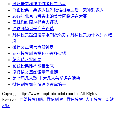
潮州最美科技工作者投票活动
飞鱼投票一票多少钱？微信投票最后一天冲刺多少
2019年北京市舌尖上的美食网络评选大赛
凰城御府园林代言人评选
通达商场最美商户评选
凡科投票超过投票限制怎么办，凡科投票为什么那么难
刷
微信文章留言点赞神器
专业投票刷票投1000票多少钱
怎么请水军刷票
花钱投票能不能看出来
刷微信文章阅读量产业链
第七届凡人歌·十大凡人善举评选活动
微信刷票如何快速涨票拿第一
Copyright https://www.toupiaotuandui.com Inc All Rights
Reserved.
百皓投票团队
-
微信刷票
-
微信投票
-
人工投票
-
网站
地图