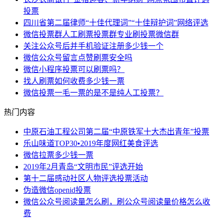
投票
四川省第二届律师“十佳代理词”“十佳辩护词”网络评选
微信投票群人工刷票投票群专业刷投票微信群
关注公众号后并手机验证注册多少钱一个
微信公众号留言点赞刷票安全吗
微信小程序投票可以刷票吗？
找人刷票如何收费多少钱一票
微信投票一毛一票的是不是纯人工投票？
热门内容
中原石油工程公司第二届“中原铁军十大杰出青年”投票
乐山味道TOP30•2019年度网红美食评选
微信拉票多少钱一票
2019年2月青岛“文明市民”评选开始
第十二届感动社区人物评选投票活动
伪造微信openid投票
微信公众号阅读量怎么刷，刷公众号阅读量价格怎么收
费