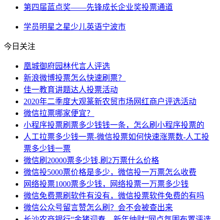
第四届蓝点奖——先锋成长企业奖投票通道
学员
明星
之星
少儿英语
宁波市
今日关注
凰城御府园林代言人评选
新浪微博投票怎么快速刷票？
佳一教育讲题达人投票活动
2020年二季度大观篆新农贸市场网红商户评选活动
微信拉票哪家便宜？
小程序投票刷票多少钱钱一条，怎么刷小程序投票的
人工拉票多少钱一票-微信投票如何快速涨票数-人工投
票多少钱一票
微信刷20000票多少钱,刷2万票什么价格
微信投5000票价格是多少，微信投一万票怎么收费
网络投票1000票多少钱，网络投票一万票多少钱
微信免费票刷软件有没有，微信投票软件免费的有吗
微信公众号留言赞怎么刷？会不会被查出来
长沙农商银行“金猪迎春、新年纳财”网点氛围布置评选