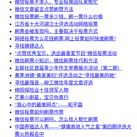
微信投票不求人，专业投票团队来帮忙
微信文章留言点赞刷赞方法
微信投票刷一票多少钱，刷一票什么价格
江苏省十大河湖卫士评选活动网络投票
刷票会被发现吗，主要取决于投票方式
网络投票怎么花钱刷票,网上投票如何快速刷票?
寻找摘镜达人
”点赞优秀宝贝，选出最喜爱节目”微信投票活动
微信刷票小知识，微信刷票技巧和方法
五联社区首届青少年作文竞赛展示活动（第二期）
黄茅洲镇“美家美妇”评选活动之“寻找最美的她”
寻找最强音—柳工微信年度文章评选
绵阳保险业十佳领军人物
芒果小剧星，宝贝你真行
“我心中的最美网点”——和平篇
微信投票如何刷票作弊
微信投票可以刷吗，怎么找人帮忙刷票
中国养殖达人秀——“健康高效人气之星”第四期评选大
赛火热报名中