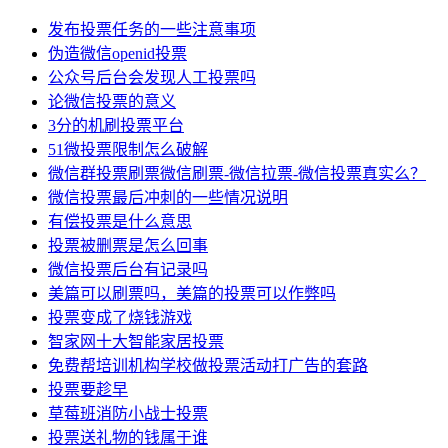
发布投票任务的一些注意事项
伪造微信openid投票
公众号后台会发现人工投票吗
论微信投票的意义
3分的机刷投票平台
51微投票限制怎么破解
微信群投票刷票微信刷票-微信拉票-微信投票真实么？
微信投票最后冲刺的一些情况说明
有偿投票是什么意思
投票被删票是怎么回事
微信投票后台有记录吗
美篇可以刷票吗，美篇的投票可以作弊吗
投票变成了烧钱游戏
智家网十大智能家居投票
免费帮培训机构学校做投票活动打广告的套路
投票要趁早
草莓班消防小战士投票
投票送礼物的钱属于谁