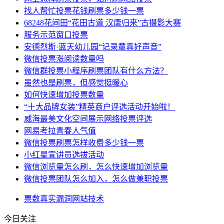
找人帮忙投票花钱刷票多少钱一票
68248花间田“花田古道 汉唐归来”古摄影大赛
服务示范窗口投票
安德烈斯·蓝天幼儿园“记录童真好声音”
微信投票涨阅读数量吗
微信群投票小程序刷票团队有什么方法？
虽然也是刷票，但感觉挺暖心
如何快速增加投票数量
“十大品牌女装”精英商户评选活动开始啦！
威海最美文化空间展示网络投票评选
网易考拉青春人气值
微信投票刷票怎样收费多少钱一票
小红星宣讲员选拔活动
微信浏览量怎么刷，怎么快速增加浏览量
微信投票团队怎么加入，怎么做兼职投票
票数
真实
漏洞
网站
技术
今日关注