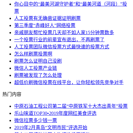
你心目中的“最美河湖守护者”和“最美河道（河段）”投
票
人工投票有无确凿证据证明刷票
第三季度“赤峰好人”网络投票
亲戚朋友帮忙投票几天却不如人家15分钟票数多
一个投票行业的前辈宣布退出，不再刷票了
人工投票团队微信投票方式最快速的投票方式
怎么样刷票投票啊
刷票怎么证明自己没刷
微信人工投票产业链
刷票被发现了怎么处理
超低价刷微信投票在线平台，让你轻松领先竞争对手
热门内容
中原石油工程公司第二届“中原铁军十大杰出青年”投票
乐山味道TOP30•2019年度网红美食评选
微信拉票多少钱一票
2019年2月青岛“文明市民”评选开始