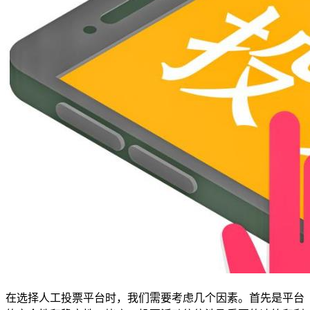
在选择人工投票平台时，我们需要考虑几个因素。首先是平台