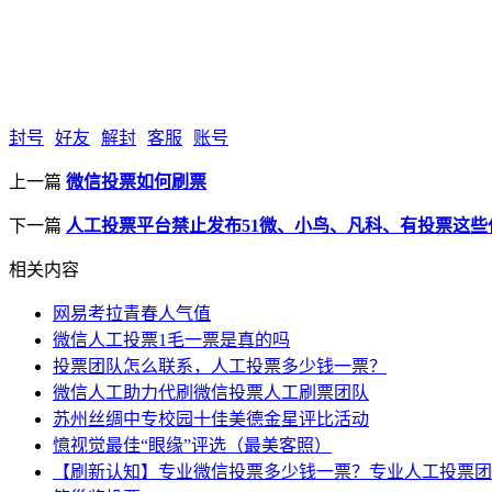
封号
好友
解封
客服
账号
上一篇
微信投票如何刷票
下一篇
人工投票平台禁止发布51微、小鸟、凡科、有投票这些
相关内容
网易考拉青春人气值
微信人工投票1毛一票是真的吗
投票团队怎么联系，人工投票多少钱一票？
微信人工助力代刷微信投票人工刷票团队
苏州丝绸中专校园十佳美德金星评比活动
憶视觉最佳“眼缘”评选（最美客照）
【刷新认知】专业微信投票多少钱一票？专业人工投票团