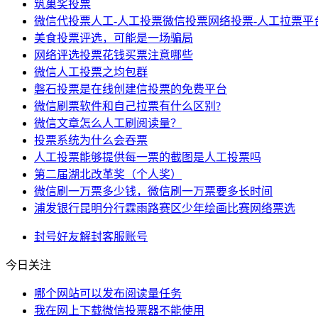
筑巢奖投票
微信代投票人工-人工投票微信投票网络投票-人工拉票平
美食投票评选，可能是一场骗局
网络评选投票花钱买票注意哪些
微信人工投票之均包群
磐石投票是在线创建信投票的免费平台
微信刷票软件和自己拉票有什么区别?
微信文章怎么人工刷阅读量？
投票系统为什么会吞票
人工投票能够提供每一票的截图是人工投票吗
第二届湖北改革奖（个人奖）
微信刷一万票多少钱，微信刷一万票要多长时间
浦发银行昆明分行霖雨路赛区少年绘画比赛网络票选
封号
好友
解封
客服
账号
今日关注
哪个网站可以发布阅读量任务
我在网上下载微信投票器不能使用