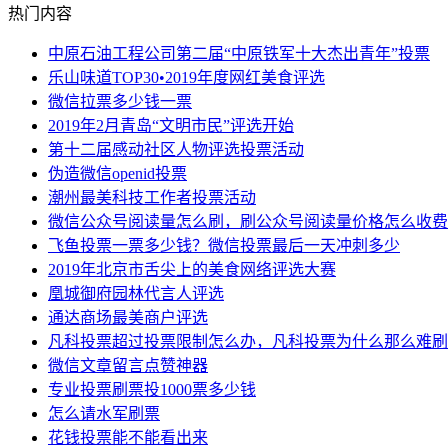
热门内容
中原石油工程公司第二届“中原铁军十大杰出青年”投票
乐山味道TOP30•2019年度网红美食评选
微信拉票多少钱一票
2019年2月青岛“文明市民”评选开始
第十二届感动社区人物评选投票活动
伪造微信openid投票
潮州最美科技工作者投票活动
微信公众号阅读量怎么刷，刷公众号阅读量价格怎么收费
飞鱼投票一票多少钱？微信投票最后一天冲刺多少
2019年北京市舌尖上的美食网络评选大赛
凰城御府园林代言人评选
通达商场最美商户评选
凡科投票超过投票限制怎么办，凡科投票为什么那么难刷
微信文章留言点赞神器
专业投票刷票投1000票多少钱
怎么请水军刷票
花钱投票能不能看出来