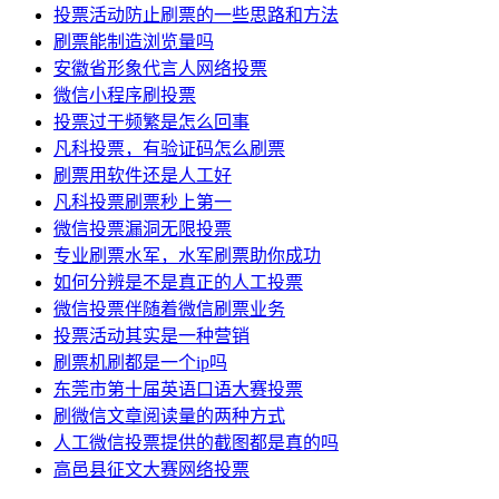
投票活动防止刷票的一些思路和方法
刷票能制造浏览量吗
安徽省形象代言人网络投票
微信小程序刷投票
投票过于频繁是怎么回事
凡科投票，有验证码怎么刷票
刷票用软件还是人工好
凡科投票刷票秒上第一
微信投票漏洞无限投票
专业刷票水军，水军刷票助你成功
如何分辨是不是真正的人工投票
微信投票伴随着微信刷票业务
投票活动其实是一种营销
刷票机刷都是一个ip吗
东莞市第十届英语口语大赛投票
刷微信文章阅读量的两种方式
人工微信投票提供的截图都是真的吗
高邑县征文大赛网络投票