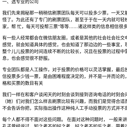
一、选专业的公司
我们先来揭秘那一稍稍信刷票团队每天可以投多少票，一天又
怪了。为此还有了专门的刷票团队，甚至于于在一天内就可轻松
家，帮 忙，每天可投帮三票”等等……诸这样类的信息相信很
有一些人经常都会在微信朋友圈，或者是其他的社会社会社交
感觉，就会知道具体的感觉，也会知道了那边边的一些事宜，
整个儿儿投票的时间连续不断的比较长，况且在投票的过程中
息，也会感觉很不舒服。
专业团队都是人工操作，对于投票的价格可以灵活掌握，最后
信投票多少钱一票，是由困难程度决定的，并不是一并而论的
格和买票的数目有关
我们一样在和客户谈闲天的时刻会谈到接到咨询电话的时刻会
（她）们对我们怎么样去刷票比较有兴趣，而我们是觉得合适
不会告诉你把，实际指出操作这种纯人工手动投票的方式并不
每个人都不得不面对这些问题。 在面对这种问题时， 一般来
孔子曾经说过，知之者不如好之者，好之者不如乐之者。带着这