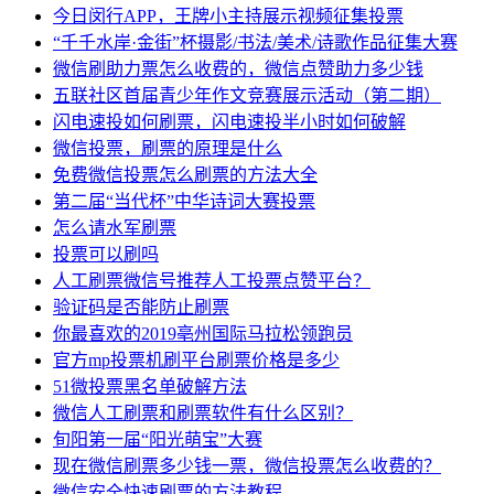
今日闵行APP，王牌小主持展示视频征集投票
“千千水岸·金街”杯摄影/书法/美术/诗歌作品征集大赛
微信刷助力票怎么收费的，微信点赞助力多少钱
五联社区首届青少年作文竞赛展示活动（第二期）
闪电速投如何刷票，闪电速投半小时如何破解
微信投票，刷票的原理是什么
免费微信投票怎么刷票的方法大全
第二届“当代杯”中华诗词大赛投票
怎么请水军刷票
投票可以刷吗
人工刷票微信号推荐人工投票点赞平台？
验证码是否能防止刷票
你最喜欢的2019亳州国际马拉松领跑员
官方mp投票机刷平台刷票价格是多少
51微投票黑名单破解方法
微信人工刷票和刷票软件有什么区别？
旬阳第一届“阳光萌宝”大赛
现在微信刷票多少钱一票，微信投票怎么收费的？
微信安全快速刷票的方法教程