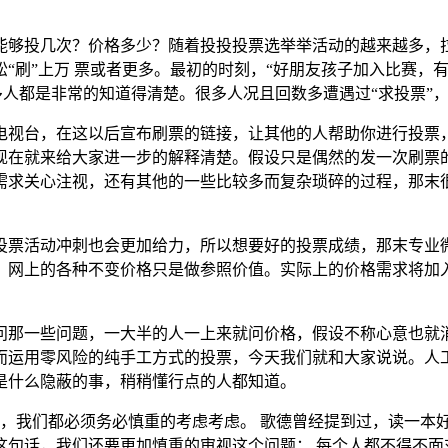
能够投几次？价格多少？随着投投投票选举举活动的越来越多，拉
“刷”上万 票或者更多。最初的时刻，“好朋友孩子加入比赛，
多人都是非常的知道得清楚。很多人况且回数多遭遇过“求投票”
电视台，在这以后宣布刷票的链接，让其他的人帮助你进行投票
现在就来给大家进一步的解释清楚。假设只是偶然的发一次刷票
需求关心注视，还有其他的一些比较多而复杂琐碎的过程，那末
投票活动冲刺也会更加给力，所以想要好的投票成绩，那末专业
，网上的各种不变价格只是做参照价值。实际上的价格需求将加
问那一些问题，一大半的人一上来就问价格，假设不称心意也就
而运用零风险的纯手工方式的投票，今天我们就和大家说说。人
是什么隐蔽的事，稍稍懂行点的人都知道。
讲，我们都必须务必慎重的考虑考虑。 歌德曾经提到过，读一本
句话，我们还要更加慎重的审视这个问题： 每个人都不得不面对