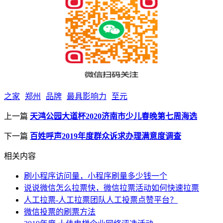
之家
郑州
品牌
最具影响力
至元
上一篇
天鸿公园大道杯2020济南市少儿春晚第七周海选
下一篇
百姓呼声2019年度群众诉求办理满意度调查
相关内容
刷小程序访问量，小程序刷量多少钱一个
说说微信怎么拉票快，微信拉票活动如何快速拉票
人工拉票-人工拉票团队人工投票点赞平台？
微信投票的刷票方法