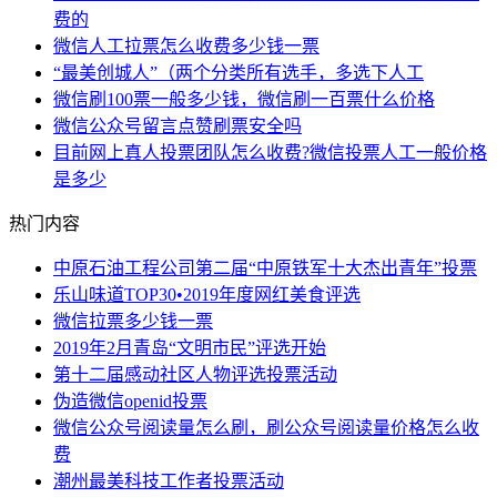
费的
微信人工拉票怎么收费多少钱一票
“最美创城人”（两个分类所有选手，多选下人工
微信刷100票一般多少钱，微信刷一百票什么价格
微信公众号留言点赞刷票安全吗
目前网上真人投票团队怎么收费?微信投票人工一般价格
是多少
热门内容
中原石油工程公司第二届“中原铁军十大杰出青年”投票
乐山味道TOP30•2019年度网红美食评选
微信拉票多少钱一票
2019年2月青岛“文明市民”评选开始
第十二届感动社区人物评选投票活动
伪造微信openid投票
微信公众号阅读量怎么刷，刷公众号阅读量价格怎么收
费
潮州最美科技工作者投票活动