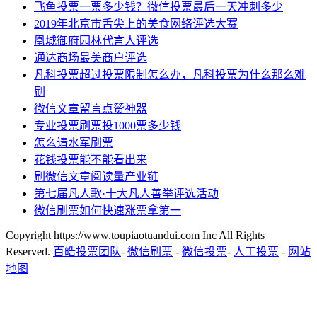
飞鱼投票一票多少钱？微信投票最后一天冲刺多少
2019年北京市舌尖上的美食网络评选大赛
凰城御府园林代言人评选
通达商场最美商户评选
凡科投票超过投票限制怎么办，凡科投票为什么那么难
刷
微信文章留言点赞神器
专业投票刷票投1000票多少钱
怎么请水军刷票
花钱投票能不能看出来
刷微信文章阅读量产业链
第七届凡人歌·十大凡人善举评选活动
微信刷票如何快速涨票拿第一
Copyright https://www.toupiaotuandui.com Inc All Rights
Reserved.
百皓投票团队
-
微信刷票
-
微信投票
-
人工投票
-
网站
地图