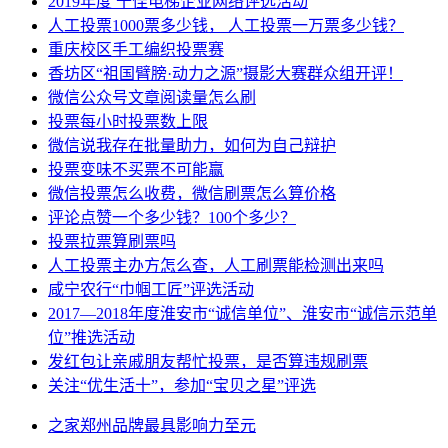
2019年度 十佳电梯企业网络评选活动
人工投票1000票多少钱， 人工投票一万票多少钱？
重庆校区手工编织投票赛
香坊区“祖国臂膀·动力之源”摄影大赛群众组开评！
微信公众号文章阅读量怎么刷
投票每小时投票数上限
微信说我存在批量助力，如何为自己辩护
投票变味不买票不可能赢
微信投票怎么收费，微信刷票怎么算价格
评论点赞一个多少钱？100个多少？
投票拉票算刷票吗
人工投票主办方怎么查，人工刷票能检测出来吗
咸宁农行“巾帼工匠”评选活动
2017—2018年度淮安市“诚信单位”、淮安市“诚信示范单
位”推选活动
发红包让亲戚朋友帮忙投票，是否算违规刷票
关注“优生活十”，参加“宝贝之星”评选
之家
郑州
品牌
最具影响力
至元