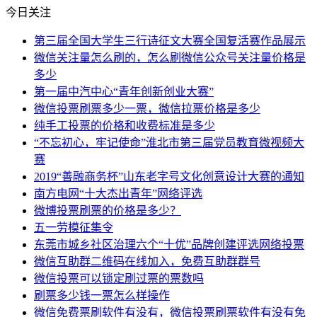
今日关注
第三届全国大学生三行诗征文大赛全国复活赛作品展示
微信关注量怎么刷的，怎么刷微信公众号关注量价格是
多少
第一届中汽中心“青年创新创业大赛”
微信投票刷票多少一票，微信拉票价格是多少
纯手工投票的价格和收费标准是多少
“不忘初心，牢记使命”淮北市第三届党员教育微视频大
赛
2019“善融商务杯”山东老字号文化创意设计大赛的通知
南方电网“十大杰出青年”网络评选
微博投票刷票的价格是多少？
五一劳模征集令
东莞市城乡社区治理六个“十优”品牌创建评选网络投票
微信互助群二维码在线加入，免费互助群群号
微信投票可以锁定刷过票的票数吗
刷票多少钱一票怎么样操作
微信免费票刷软件有没有，微信投票刷票软件有没有免