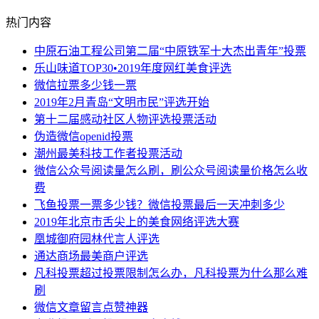
热门内容
中原石油工程公司第二届“中原铁军十大杰出青年”投票
乐山味道TOP30•2019年度网红美食评选
微信拉票多少钱一票
2019年2月青岛“文明市民”评选开始
第十二届感动社区人物评选投票活动
伪造微信openid投票
潮州最美科技工作者投票活动
微信公众号阅读量怎么刷，刷公众号阅读量价格怎么收
费
飞鱼投票一票多少钱？微信投票最后一天冲刺多少
2019年北京市舌尖上的美食网络评选大赛
凰城御府园林代言人评选
通达商场最美商户评选
凡科投票超过投票限制怎么办，凡科投票为什么那么难
刷
微信文章留言点赞神器