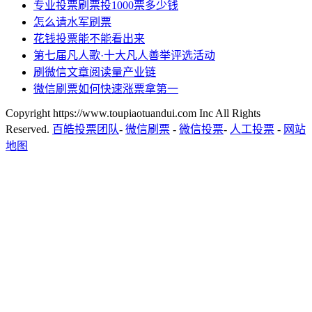
专业投票刷票投1000票多少钱
怎么请水军刷票
花钱投票能不能看出来
第七届凡人歌·十大凡人善举评选活动
刷微信文章阅读量产业链
微信刷票如何快速涨票拿第一
Copyright https://www.toupiaotuandui.com Inc All Rights
Reserved.
百皓投票团队
-
微信刷票
-
微信投票
-
人工投票
-
网站
地图