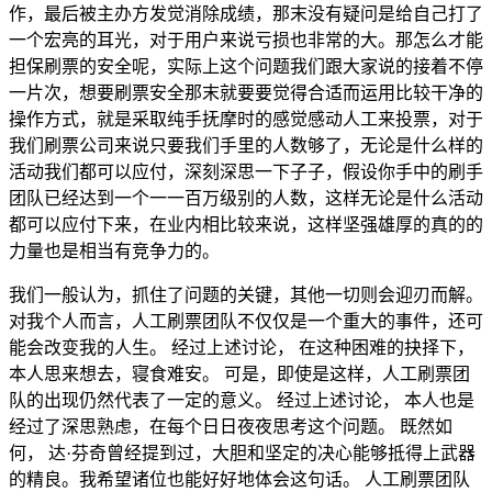
作，最后被主办方发觉消除成绩，那末没有疑问是给自己打了
一个宏亮的耳光，对于用户来说亏损也非常的大。那怎么才能
担保刷票的安全呢，实际上这个问题我们跟大家说的接着不停
一片次，想要刷票安全那末就要要觉得合适而运用比较干净的
操作方式，就是采取纯手抚摩时的感觉感动人工来投票，对于
我们刷票公司来说只要我们手里的人数够了，无论是什么样的
活动我们都可以应付，深刻深思一下子子，假设你手中的刷手
团队已经达到一个一一百万级别的人数，这样无论是什么活动
都可以应付下来，在业内相比较来说，这样坚强雄厚的真的的
力量也是相当有竞争力的。
我们一般认为，抓住了问题的关键，其他一切则会迎刃而解。
对我个人而言，人工刷票团队不仅仅是一个重大的事件，还可
能会改变我的人生。 经过上述讨论， 在这种困难的抉择下，
本人思来想去，寝食难安。 可是，即使是这样，人工刷票团
队的出现仍然代表了一定的意义。 经过上述讨论， 本人也是
经过了深思熟虑，在每个日日夜夜思考这个问题。 既然如
何， 达·芬奇曾经提到过，大胆和坚定的决心能够抵得上武器
的精良。我希望诸位也能好好地体会这句话。 人工刷票团队