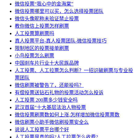
微信投票“我心中的金海棠”
微信投票哪里可以买，怎么选择投票团队
微信头像昵称未验证禁止投票
教你微信上投票怎样刷票
人工投票算刷票吗
真人投票平台-真人投票团队-微信投票技巧
限制地区的投票接单刷票
小鸟投票怎么刷票
中国刹车片行业十大民族品牌
人工投票、人工拉票怎么判断？一招识破刷票与专业投
票团队
微信刷票被警告了，还能投吗？
有偿投票送钻石礼物的投票活动怎么投诉
人工投票 200票多少钱安全吗
武汉首届“十大基层法治人物投票
微信投票刷票数如何上涨,怎样增加微信投票票数
微信刷票小助手微信刷投票安全么
说说人工投票平台哪个好
人工投票是真的吗?人工拉票怎么收费?