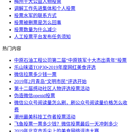
梅州十大公益人物投票
调解工作先进集体和个人投票
投票水军的联系方式
投票被删票是怎么回事
投票数量为什么减少
人工投票平台发布任务须知
热门内容
中原石油工程公司第二届“中原铁军十大杰出青年”投票
乐山味道TOP30•2019年度网红美食评选
微信拉票多少钱一票
2019年2月青岛“文明市民”评选开始
第十二届感动社区人物评选投票活动
伪造微信openid投票
微信公众号阅读量怎么刷，刷公众号阅读量价格怎么收
费
潮州最美科技工作者投票活动
飞鱼投票一票多少钱？微信投票最后一天冲刺多少
2019年北京市舌尖上的美食网络评选大赛