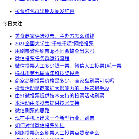
拉票
红包
群里
朋友圈
发红包
今日关注
美食商家评选投票，主办方怎么赚钱
2021全国大学生“千校千项”网络投票
用刷票软件刷票,ip不同会被查出来吗
微信投票任务群运行流程
微信投票人工多少钱一票，微信人工投票1毛一票
榆林市第九届青年科技奖投票
商家岛刷投票价格是多少，商家岛刷票可以吗
投票活动是商家扩大影响力的一种营销手段
由51微投票提供技术支持的投票活动刷票
本活动由多投票提供技术支持
微信刷票的思路
现在手机上出来一个新型行业，刷票
如何对付微信投票外挂
网络投票怎么刷票人工投票点赞安全么