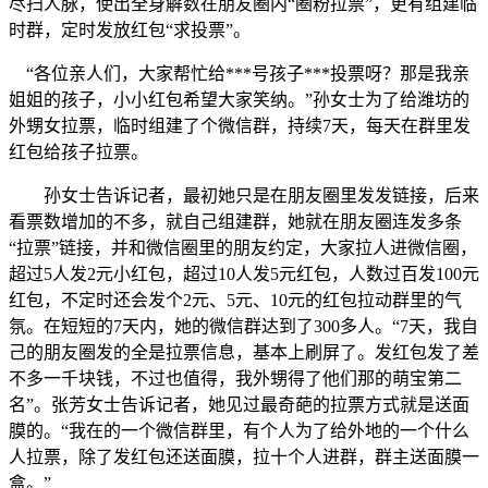
尽扫人脉，使出全身解数在朋友圈内“圈粉拉票”，更有组建临
时群，定时发放红包“求投票”。
“各位亲人们，大家帮忙给***号孩子***投票呀？那是我亲
姐姐的孩子，小小红包希望大家笑纳。”孙女士为了给潍坊的
外甥女拉票，临时组建了个微信群，持续7天，每天在群里发
红包给孩子拉票。
孙女士告诉记者，最初她只是在朋友圈里发发链接，后来
看票数增加的不多，就自己组建群，她就在朋友圈连发多条
“拉票”链接，并和微信圈里的朋友约定，大家拉人进微信圈，
超过5人发2元小红包，超过10人发5元红包，人数过百发100元
红包，不定时还会发个2元、5元、10元的红包拉动群里的气
氛。在短短的7天内，她的微信群达到了300多人。“7天，我自
己的朋友圈发的全是拉票信息，基本上刷屏了。发红包发了差
不多一千块钱，不过也值得，我外甥得了他们那的萌宝第二
名”。张芳女士告诉记者，她见过最奇葩的拉票方式就是送面
膜的。“我在的一个微信群里，有个人为了给外地的一个什么
人拉票，除了发红包还送面膜，拉十个人进群，群主送面膜一
盒。”