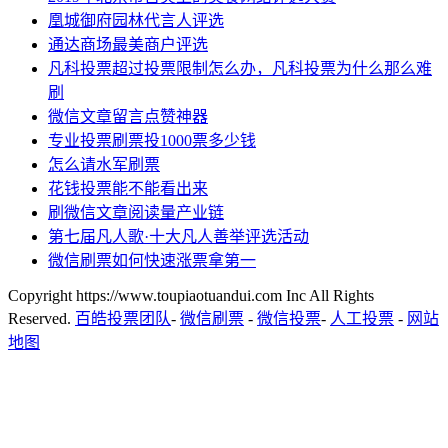
凰城御府园林代言人评选
通达商场最美商户评选
凡科投票超过投票限制怎么办，凡科投票为什么那么难
刷
微信文章留言点赞神器
专业投票刷票投1000票多少钱
怎么请水军刷票
花钱投票能不能看出来
刷微信文章阅读量产业链
第七届凡人歌·十大凡人善举评选活动
微信刷票如何快速涨票拿第一
Copyright https://www.toupiaotuandui.com Inc All Rights
Reserved.
百皓投票团队
-
微信刷票
-
微信投票
-
人工投票
-
网站
地图