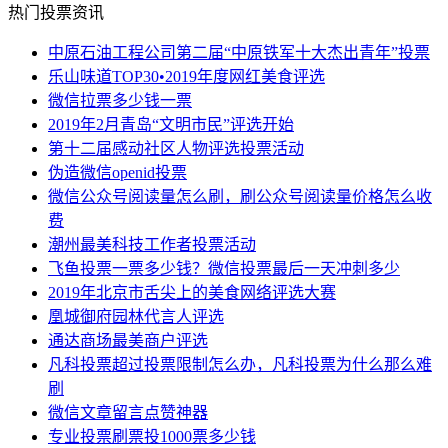
热门投票资讯
中原石油工程公司第二届“中原铁军十大杰出青年”投票
乐山味道TOP30•2019年度网红美食评选
微信拉票多少钱一票
2019年2月青岛“文明市民”评选开始
第十二届感动社区人物评选投票活动
伪造微信openid投票
微信公众号阅读量怎么刷，刷公众号阅读量价格怎么收
费
潮州最美科技工作者投票活动
飞鱼投票一票多少钱？微信投票最后一天冲刺多少
2019年北京市舌尖上的美食网络评选大赛
凰城御府园林代言人评选
通达商场最美商户评选
凡科投票超过投票限制怎么办，凡科投票为什么那么难
刷
微信文章留言点赞神器
专业投票刷票投1000票多少钱