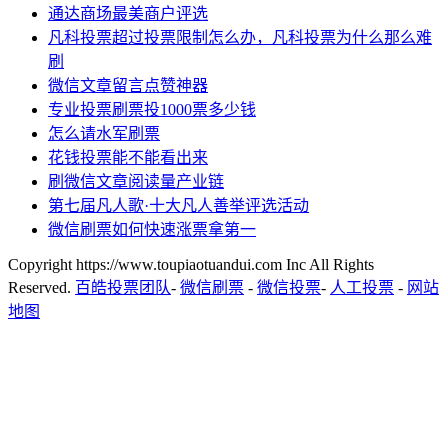
通达商场最美商户评选
凡科投票超过投票限制怎么办，凡科投票为什么那么难
刷
微信文章留言点赞神器
专业投票刷票投1000票多少钱
怎么请水军刷票
花钱投票能不能看出来
刷微信文章阅读量产业链
第七届凡人歌·十大凡人善举评选活动
微信刷票如何快速涨票拿第一
Copyright https://www.toupiaotuandui.com Inc All Rights
Reserved.
百皓投票团队
-
微信刷票
-
微信投票
-
人工投票
-
网站
地图