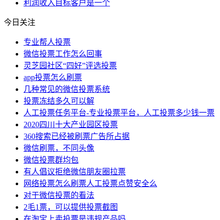
利润
收入
目标
客户
是一个
今日关注
专业帮人投票
微信投票工作怎么回事
灵芝园社区“四好”评选投票
app投票怎么刷票
几种常见的微信投票系统
投票冻结多久可以解
人工投票任务平台-专业投票平台，人工投票多少钱一票
2020四川十大产业园区投票
360搜索已经被刷票广告所占据
微信刷票，不同头像
微信投票群均包
有人倡议拒绝微信朋友圈拉票
网络投票怎么刷票人工投票点赞安全么
对于微信投票的看法
2毛1票，可以提供投票截图
在淘宝上卖投票是违规产品吗