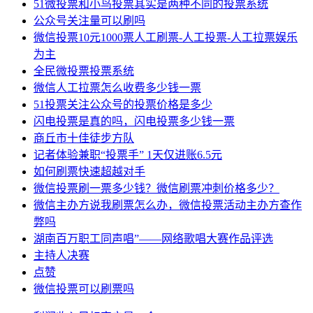
51微投票和小鸟投票其实是两种不同的投票系统
公众号关注量可以刷吗
微信投票10元1000票人工刷票-人工投票-人工拉票娱乐
为主
全民微投票投票系统
微信人工拉票怎么收费多少钱一票
51投票关注公众号的投票价格是多少
闪电投票是真的吗，闪电投票多少钱一票
商丘市十佳徒步方队
记者体验兼职“投票手” 1天仅进账6.5元
如何刷票快速超越对手
微信投票刷一票多少钱？微信刷票冲刺价格多少？
微信主办方说我刷票怎么办，微信投票活动主办方查作
弊吗
湖南百万职工同声唱”——网络歌唱大赛作品评选
主持人决赛
点赞
微信投票可以刷票吗