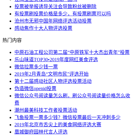
投票被举报诱导关注会导致粉丝被删除
有投票刷投票价格是多少，有投票刷票可以吗
沧州市无邪中国年网络评选活动投票
感动焦作十大人物评选投票
热门内容
中原石油工程公司第二届“中原铁军十大杰出青年”投票
乐山味道TOP30•2019年度网红美食评选
微信拉票多少钱一票
2019年2月青岛“文明市民”评选开始
第十二届感动社区人物评选投票活动
伪造微信openid投票
微信公众号阅读量怎么刷，刷公众号阅读量价格怎么收
费
潮州最美科技工作者投票活动
飞鱼投票一票多少钱？微信投票最后一天冲刺多少
2019年北京市舌尖上的美食网络评选大赛
凰城御府园林代言人评选