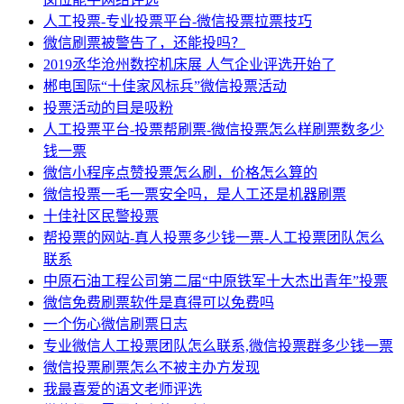
人工投票-专业投票平台-微信投票拉票技巧
微信刷票被警告了，还能投吗？
2019丞华沧州数控机床展 人气企业评选开始了
郴电国际“十佳家风标兵”微信投票活动
投票活动的目是吸粉
人工投票平台-投票帮刷票-微信投票怎么样刷票数多少
钱一票
微信小程序点赞投票怎么刷，价格怎么算的
微信投票一毛一票安全吗，是人工还是机器刷票
十佳社区民警投票
帮投票的网站-真人投票多少钱一票-人工投票团队怎么
联系
中原石油工程公司第二届“中原铁军十大杰出青年”投票
微信免费刷票软件是真得可以免费吗
一个伤心微信刷票日志
专业微信人工投票团队怎么联系,微信投票群多少钱一票
微信投票刷票怎么不被主办方发现
我最喜爱的语文老师评选