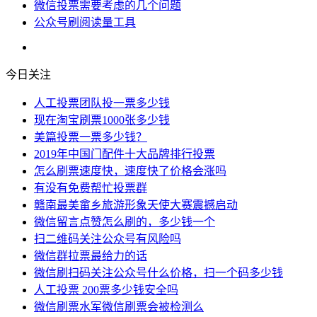
微信投票需要考虑的几个问题
公众号刷阅读量工具
今日关注
人工投票团队投一票多少钱
现在淘宝刷票1000张多少钱
美篇投票一票多少钱？
2019年中国门配件十大品牌排行投票
怎么刷票速度快，速度快了价格会涨吗
有没有免费帮忙投票群
赣南最美畲乡旅游形象天使大赛震撼启动
微信留言点赞怎么刷的，多少钱一个
扫二维码关注公众号有风险吗
微信群拉票最给力的话
微信刷扫码关注公众号什么价格，扫一个码多少钱
人工投票 200票多少钱安全吗
微信刷票水军微信刷票会被检测么