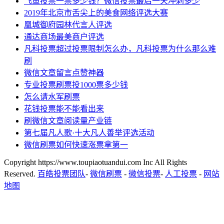
飞鱼投票一票多少钱？微信投票最后一天冲刺多少
2019年北京市舌尖上的美食网络评选大赛
凰城御府园林代言人评选
通达商场最美商户评选
凡科投票超过投票限制怎么办，凡科投票为什么那么难
刷
微信文章留言点赞神器
专业投票刷票投1000票多少钱
怎么请水军刷票
花钱投票能不能看出来
刷微信文章阅读量产业链
第七届凡人歌·十大凡人善举评选活动
微信刷票如何快速涨票拿第一
Copyright https://www.toupiaotuandui.com Inc All Rights
Reserved.
百皓投票团队
-
微信刷票
-
微信投票
-
人工投票
-
网站
地图