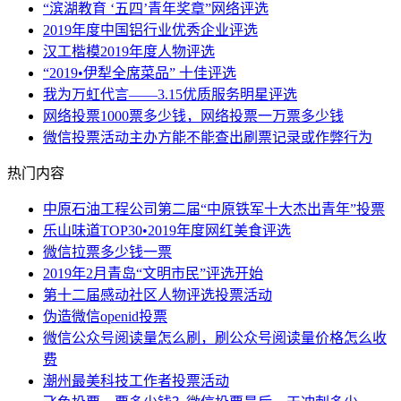
“滨湖教育 ‘五四’青年奖章”网络评选
2019年度中国铝行业优秀企业评选
汉工楷模2019年度人物评选
“2019•伊犁全席菜品” 十佳评选
我为万虹代言——3.15优质服务明星评选
网络投票1000票多少钱，网络投票一万票多少钱
微信投票活动主办方能不能查出刷票记录或作弊行为
热门内容
中原石油工程公司第二届“中原铁军十大杰出青年”投票
乐山味道TOP30•2019年度网红美食评选
微信拉票多少钱一票
2019年2月青岛“文明市民”评选开始
第十二届感动社区人物评选投票活动
伪造微信openid投票
微信公众号阅读量怎么刷，刷公众号阅读量价格怎么收
费
潮州最美科技工作者投票活动