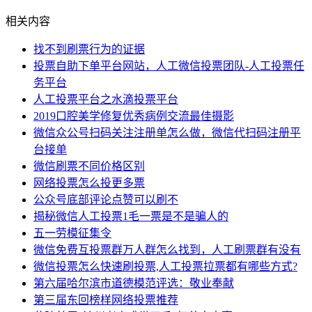
相关内容
找不到刷票行为的证据
投票自助下单平台网站，人工微信投票团队-人工投票任
务平台
人工投票平台之水滴投票平台
2019口腔美学修复优秀病例交流最佳摄影
微信众公号扫码关注注册单怎么做，微信代扫码注册平
台接单
微信刷票不同价格区别
网络投票怎么投更多票
公众号底部评论点赞可以刷不
揭秘微信人工投票1毛一票是不是骗人的
五一劳模征集令
微信免费互投票群万人群怎么找到，人工刷票群有没有
微信投票怎么快速刷投票,人工投票拉票都有哪些方式?
第六届哈尔滨市道德模范评选：敬业奉献
第三届东回榜样网络投票推荐