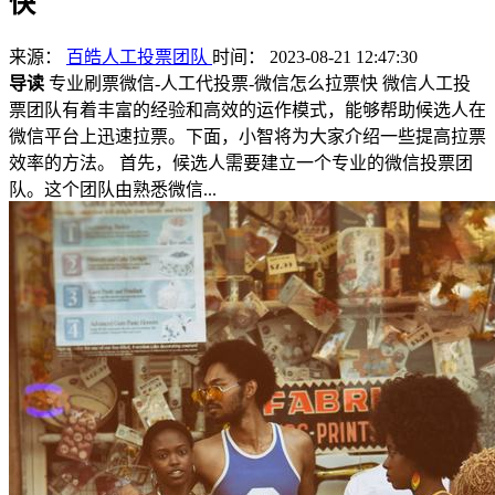
快
来源：
百皓人工投票团队
时间： 2023-08-21 12:47:30
导读
专业刷票微信-人工代投票-微信怎么拉票快 微信人工投
票团队有着丰富的经验和高效的运作模式，能够帮助候选人在
微信平台上迅速拉票。下面，小智将为大家介绍一些提高拉票
效率的方法。 首先，候选人需要建立一个专业的微信投票团
队。这个团队由熟悉微信...