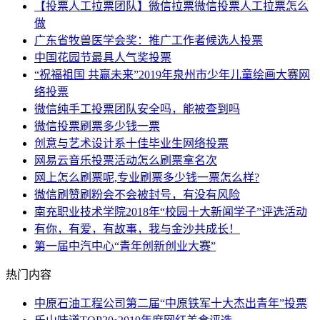
【投票人工拉票团队】微信拉票微信投票人工拉票怎么
做
广东省牧兽医学会奖：推广工作者候选人投票
中国花园节最具人气奖投票
“祝福祖国 共赢未来”2019年泉州市少年儿童绘画大赛网
络投票
微信纯手工投票团队安全吗，能被查到吗
微信投票刷票多少钱一票
创意与艺术设计系十佳毕业生网络投票
网易云音乐投票活动怎么刷票拿名次
网上怎么刷票呢,专业刷票多少钱一票怎么样?
微信刷赞刷粉会不会被封号，有没有风险
南充职业技术学院2018年“校园十大新闻学子”评选活动
有你，有爱，有故事，我与金沙共成长！
第一届中汽中心“青年创新创业大赛”
热门内容
中原石油工程公司第二届“中原铁军十大杰出青年”投票