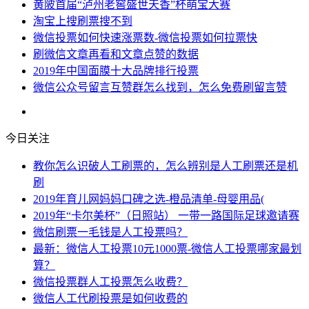
黄陂首届“泸州老窖盛世天香”杯萌宝大赛
淘宝上搜刷票搜不到
微信投票如何快速涨票数-微信投票如何拉票快
刷微信文章再看和文章点赞的数据
2019年中国面膜十大品牌排行投票
微信公众号留言互赞群怎么找到，怎么免费刷留言赞
今日关注
教你怎么识破人工刷票的，怎么辨别是人工刷票还是机
刷
2019年育儿网妈妈口碑之选-橙品清单-母婴用品(
2019年“卡尔美杯”（日照站） 一带一路国际足球邀请赛
微信刷票一毛钱是人工投票吗？
最新：微信人工投票10元1000票-微信人工投票哪家最划
算？
微信投票群人工投票怎么收费？
微信人工代刷投票是如何收费的