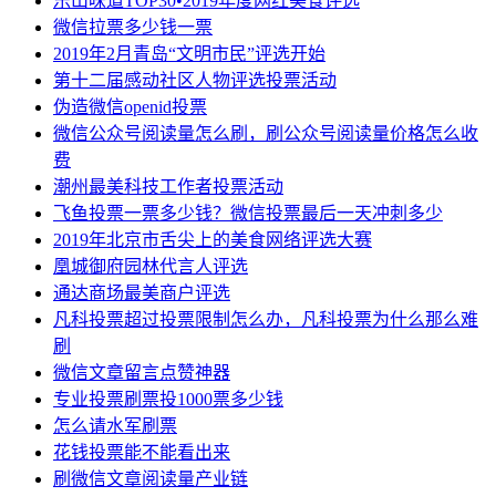
乐山味道TOP30•2019年度网红美食评选
微信拉票多少钱一票
2019年2月青岛“文明市民”评选开始
第十二届感动社区人物评选投票活动
伪造微信openid投票
微信公众号阅读量怎么刷，刷公众号阅读量价格怎么收
费
潮州最美科技工作者投票活动
飞鱼投票一票多少钱？微信投票最后一天冲刺多少
2019年北京市舌尖上的美食网络评选大赛
凰城御府园林代言人评选
通达商场最美商户评选
凡科投票超过投票限制怎么办，凡科投票为什么那么难
刷
微信文章留言点赞神器
专业投票刷票投1000票多少钱
怎么请水军刷票
花钱投票能不能看出来
刷微信文章阅读量产业链