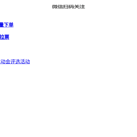
量下单
 拉票
运动会评选活动