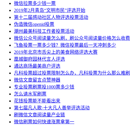
微信拉票多少钱一票
2019年2月青岛“文明市民”评选开始
第十二届感动社区人物评选投票活动
伪造微信openid投票
潮州最美科技工作者投票活动
微信公众号阅读量怎么刷，刷公众号阅读量价格怎么收费
飞鱼投票一票多少钱？微信投票最后一天冲刺多少
2019年北京市舌尖上的美食网络评选大赛
凰城御府园林代言人评选
通达商场最美商户评选
凡科投票超过投票限制怎么办，凡科投票为什么那么难刷
微信文章留言点赞神器
专业投票刷票投1000票多少钱
怎么请水军刷票
花钱投票能不能看出来
第七届凡人歌·十大凡人善举评选活动
刷微信文章阅读量产业链
微信刷票如何快速涨票拿第一