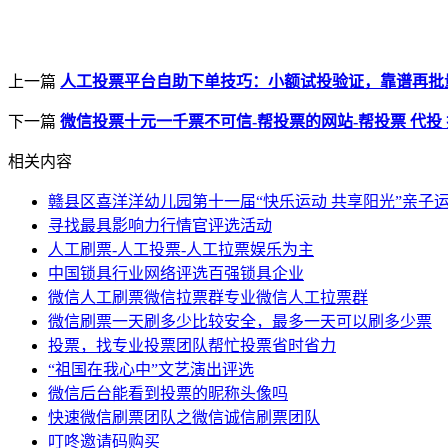
上一篇
人工投票平台自助下单技巧：小额试投验证，靠谱再批
下一篇
微信投票十元一千票不可信-帮投票的网站-帮投票 代投
相关内容
赣县区喜洋洋幼儿园第十一届“快乐运动 共享阳光”亲子
寻找最具影响力行情官评选活动
人工刷票-人工投票-人工拉票娱乐为主
中国锁具行业网络评选百强锁具企业
微信人工刷票微信拉票群专业微信人工拉票群
微信刷票一天刷多少比较安全，最多一天可以刷多少票
投票，找专业投票团队帮忙投票省时省力
“祖国在我心中”文艺演出评选
微信后台能看到投票的昵称头像吗
快速微信刷票团队之微信诚信刷票团队
叮咚邀请码购买