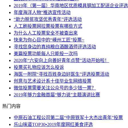
2019年（第一届）华南地区优质模具钢加工配送企业评
年度海洋人物”推选宣传活动
“助力脱贫攻坚优秀青年”评选活动
人工刷投票网拉票投票有哪些方式
为什么人工投票安全不被查出来
快来为你心目中的“嵊州工匠”投票~
寻找您身边的真纯粮白酒酿酒师评选活动
美篇投票功能每人只能投一次吗
2020年“六安向上向善好青年点赞”活动开始啦！
投票买礼物应该怎么投诉
海医一附院“寻找百姓身边好医生”评选投票活动
创意与艺术设计系十佳毕业生网络投票
微信投票需要关注公众号的多少钱一票？
2019年够力金融首届“够力说”主题演讲比赛
热门内容
中原石油工程公司第二届“中原铁军十大杰出青年”投票
乐山味道TOP30•2019年度网红美食评选