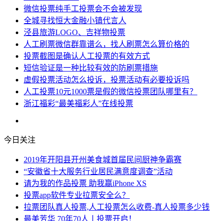
微信投票纯手工投票会不会被发现
全城寻找恒大金融小镇代言人
泾县旅游LOGO、吉祥物投票
人工刷票微信群靠谱么，找人刷票怎么算价格的
投票截图是确认人工投票的有效方式
短信验证是一种比较有效的防刷票措施
虚假投票活动怎么投诉，投票活动有必要投诉吗
人工投票10元1000票是假的微信投票团队哪里有？
浙江福彩“最美福彩人”在线投票
今日关注
2019年开阳县开州美食城首届民间厨神争霸赛
“安徽省十大服务行业居民满意度调查”活动
请为我的作品投票 助我赢iPhone XS
投票app软件专业拉票安全么？
拉票团队真人投票,人工投票怎么收费-真人投票多少钱
最美芳华 70年70人丨投票开启！