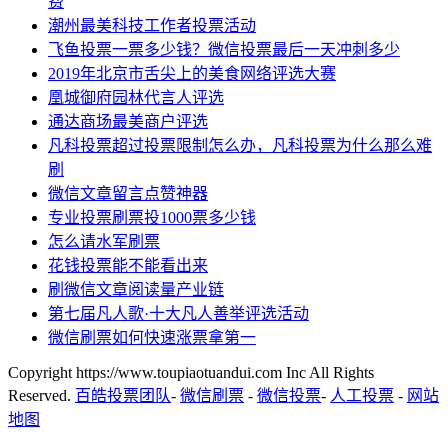
费
潮州最美科技工作者投票活动
飞鱼投票一票多少钱？微信投票最后一天冲刺多少
2019年北京市舌尖上的美食网络评选大赛
凰城御府园林代言人评选
通达商场最美商户评选
凡科投票超过投票限制怎么办，凡科投票为什么那么难
刷
微信文章留言点赞神器
专业投票刷票投1000票多少钱
怎么请水军刷票
花钱投票能不能看出来
刷微信文章阅读量产业链
第七届凡人歌·十大凡人善举评选活动
微信刷票如何快速涨票拿第一
Copyright https://www.toupiaotuandui.com Inc All Rights
Reserved.
百皓投票团队
-
微信刷票
-
微信投票
-
人工投票
-
网站
地图