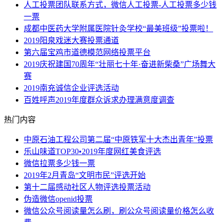
人工投票团队联系方式，微信人工投票-人工投票多少钱
一票
成都中医药大学附属医院针灸学校“最美班级”投票啦！
2019阳泉戏迷大赛投票通道
第六届宝鸡市道德模范网络投票平台
2019庆祝建国70周年“壮丽七十年·奋进新柴桑”广场舞大
赛
2019南充诚信企业评选活动
百姓呼声2019年度群众诉求办理满意度调查
热门内容
中原石油工程公司第二届“中原铁军十大杰出青年”投票
乐山味道TOP30•2019年度网红美食评选
微信拉票多少钱一票
2019年2月青岛“文明市民”评选开始
第十二届感动社区人物评选投票活动
伪造微信openid投票
微信公众号阅读量怎么刷，刷公众号阅读量价格怎么收