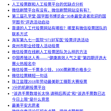
人工投票群和人工投票平台的优缺点分析
微信刷赞平台有没有，微信刷赞网站没有有？
第三届孔学堂·国学图书博览会“30本最受读者欢迎的国
学图书”评选活动启动
靠谱的人工代投票网站有哪些？哪里有微信投票团队的
联系方式
海军第九七一医院“971好军医”投票评选活动
泉州市职业经理人活动投票
微信投票在线刷人工投票团队怎么样的方法
中国养殖达人秀——“健康高效人气之星”第四期评选大
赛火热报名中
微信投票一千票多少钱，1000票刷票价格多少
微信拉票精短一句话
珠江监理2018年劳动最美职工摄影大赛投票
3分的机刷投票平台
“该选手票数增长太快,请稍后再试”和“该选手票数已达
今日上限”是什么意思
最美平安志愿者