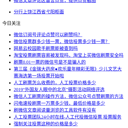
微信文章评论区留言点赞，提供点赞截图
分行
上饶
江西省
弋阳
柜面
今日关注
微信订阅号评论点赞可以刷赞吗？
微信投票群多少钱一票，微信投票多少钱一票？
网易云校园歌手刷票能被查到吗
淘宝投票刷票容易被发现吗，淘宝上买微信刷票安全吗
刷票0.01一票的微信号是不是骗人的
第三届《金瑞大药房●欢乐童年精彩无限》少儿文艺大
赛海选第一场投票开始啦
人工刷票怎么收费的，人工投票价格多少
2019“外国友人眼中的北京”摄影活动网络评选
微信人工刷票的操作方法，微信公众号点赞刷票的方法
闪电速投刷票一万票多少钱，最低价格是多少
刷微信文章阅读量浏览的工具软件有没有
人工投票团队24小时在线-人工代投微信投票 投票服务
强制关注投票这种的价格是多少