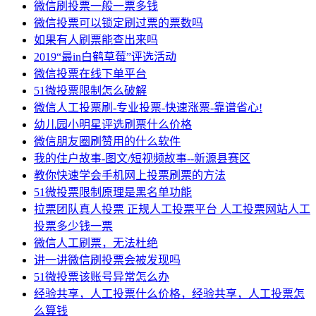
微信刷投票一般一票多钱
微信投票可以锁定刷过票的票数吗
如果有人刷票能查出来吗
2019“最in白鹤草莓”评选活动
微信投票在线下单平台
51微投票限制怎么破解
微信人工投票刷-专业投票-快速涨票-靠谱省心!
幼儿园小明星评选刷票什么价格
微信朋友圈刷赞用的什么软件
我的住户故事-图文/短视频故事--新源县赛区
教你快速学会手机网上投票刷票的方法
51微投票限制原理是黑名单功能
拉票团队真人投票 正规人工投票平台 人工投票网站人工
投票多少钱一票
微信人工刷票，无法杜绝
讲一讲微信刷投票会被发现吗
51微投票该账号异常怎么办
经验共享，人工投票什么价格，经验共享，人工投票怎
么算钱