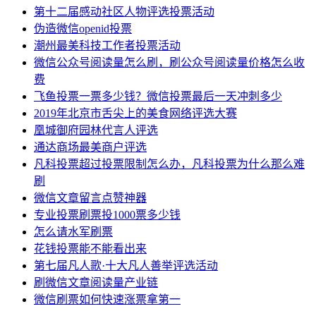
第十二届感动社区人物评选投票活动
伪造微信openid投票
潮州最美科技工作者投票活动
微信公众号阅读量怎么刷，刷公众号阅读量价格怎么收
费
飞鱼投票一票多少钱？微信投票最后一天冲刺多少
2019年北京市舌尖上的美食网络评选大赛
凰城御府园林代言人评选
通达商场最美商户评选
凡科投票超过投票限制怎么办，凡科投票为什么那么难
刷
微信文章留言点赞神器
专业投票刷票投1000票多少钱
怎么请水军刷票
花钱投票能不能看出来
第七届凡人歌·十大凡人善举评选活动
刷微信文章阅读量产业链
微信刷票如何快速涨票拿第一