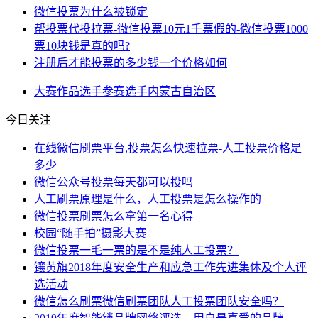
微信投票为什么被锁定
帮投票代投拉票-微信投票10元1千票假的-微信投票1000
票10块钱是真的吗?
注册后才能投票的多少钱一个价格如何
大赛
作品
选手
参赛选手
内蒙古自治区
今日关注
在线微信刷票平台,投票怎么快速拉票-人工投票价格是
多少
微信公众号投票每天都可以投吗
人工刷票原理是什么，人工投票是怎么操作的
微信投票刷票怎么拿第一名心得
校园“随手拍”摄影大赛
微信投票一毛一票的是不是纯人工投票？
镶黄旗2018年度安全生产和应急工作先进集体及个人评
选活动
微信怎么刷票微信刷票团队人工投票团队安全吗？