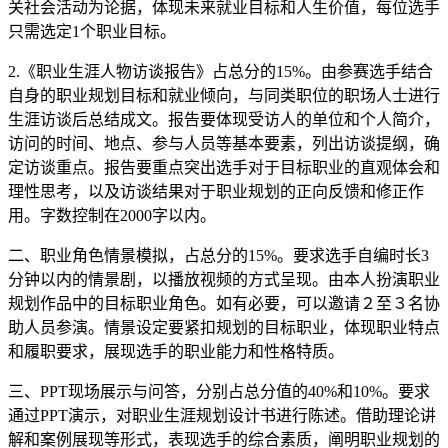
关社会活动为论据，体现未来就业目标和人生价值，每位选手
只需选定1个职业目标。
2.《职业生涯人物访谈报告》占总分的15%。由参赛选手结合
自身的职业规划目标和就业倾向，与同类职位的职场人士进行
生涯访谈后总结成文。报告要体现受访人的单位和个人简介，
访问的时间、地点、参与人员等基本要素，列出访谈提纲，确
定访谈重点。报告要重点突出选手对于目标职业的直观体会和
理性思考，以及访谈结果对于职业规划的正向反馈和修正作
用。字数控制在2000字以内。
二、职业角色情景模拟，占总分的15%。要求选手自编时长3
分钟以内的情景剧，以播放视频的方式呈现。由本人扮演职业
规划作品中的目标职业角色。如有必要，可以邀请２至３名协
助人员参演。情景设定要紧扣规划的目标职业，体现职业特点
和履职要求，展现选手的职业能力和性格特质。
三、PPT现场展示与问答，分别占总分值的40%和10%。要求
通过PPT演示，对职业生涯规划设计书进行陈述。借助理论讲
解和案例展现等形式，表现选手的综合素质，阐明职业规划的