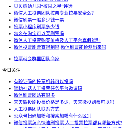
贝贝树幼儿园“校园之星”评选
微信人工投票团队拉票专业拉票安全么？
微信刷票一般多少钱一票
投票小程序刷票多少钱
怎么在淘宝可以买刷票吗
微信人工投票购买价格及人工平台真假辨别
微信投票刷票查得到吗,微信刷票能检测出来吗
拉票
就会
群里
团队
商家
今日关注
有验证码的投票机器可以投吗
智助神话人工投票任务平台邀请码
微信刷票网站有很多
天天微投刷投票价格是多少，天天微投刷票可以吗
人工投票团队联系方式
公众号扫码加粉和搜索加粉有什么区别
微信投票怎么快速刷投票,人工投票拉票都有哪些方式?