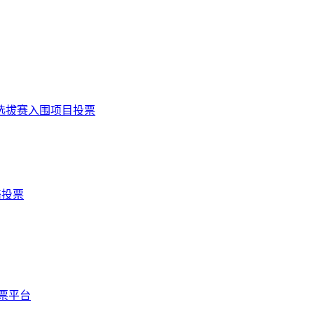
区选拔赛入围项目投票
络投票
票平台