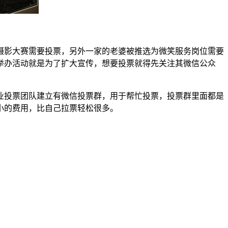
摄影大赛需要投票，另外一家的老婆被推选为微笑服务岗位需要
举办活动就是为了扩大宣传，想要投票就得先关注其微信公众
业投票团队建立有微信投票群，用于帮忙投票，投票群里面都是
小的费用，比自己拉票轻松很多。