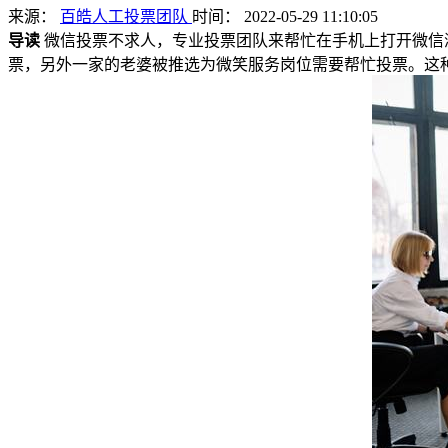
来源：
百皓人工投票团队
时间： 2022-05-29 11:10:05
导读
微信投票不求人，专业投票团队来帮忙在手机上打开微信
票，另外一家的老婆被推选为微笑服务岗位需要帮忙投票。这种