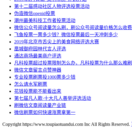
第十二届感动社区人物评选投票活动
伪造微信openid投票
潮州最美科技工作者投票活动
微信公众号阅读量怎么刷，刷公众号阅读量价格怎么收费
飞鱼投票一票多少钱？微信投票最后一天冲刺多少
2019年北京市舌尖上的美食网络评选大赛
凰城御府园林代言人评选
通达商场最美商户评选
凡科投票超过投票限制怎么办，凡科投票为什么那么难刷
微信文章留言点赞神器
专业投票刷票投1000票多少钱
怎么请水军刷票
花钱投票能不能看出来
第七届凡人歌·十大凡人善举评选活动
刷微信文章阅读量产业链
微信刷票如何快速涨票拿第一
Copyright https://www.toupiaotuandui.com Inc All Rights Reserved.