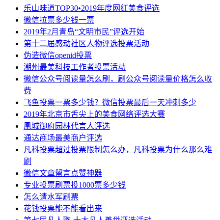
乐山味道TOP30•2019年度网红美食评选
微信拉票多少钱一票
2019年2月青岛“文明市民”评选开始
第十二届感动社区人物评选投票活动
伪造微信openid投票
潮州最美科技工作者投票活动
微信公众号阅读量怎么刷，刷公众号阅读量价格怎么收
费
飞鱼投票一票多少钱？微信投票最后一天冲刺多少
2019年北京市舌尖上的美食网络评选大赛
凰城御府园林代言人评选
通达商场最美商户评选
凡科投票超过投票限制怎么办，凡科投票为什么那么难
刷
微信文章留言点赞神器
专业投票刷票投1000票多少钱
怎么请水军刷票
花钱投票能不能看出来