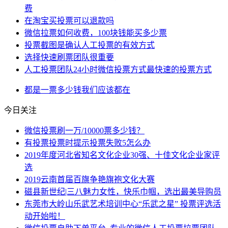
费
在淘宝买投票可以退款吗
微信拉票如何收费，100块钱能买多少票
投票截图是确认人工投票的有效方式
选择快速刷票团队很重要
人工投票团队24小时微信投票方式最快速的投票方式
都是
一票
多少钱
我们应该
都在
今日关注
微信投票刷一万/10000票多少钱？
有投票投票时提示投票失败5怎么办
2019年度河北省知名文化企业30强、十佳文化企业家评
选
2019云南首届百旗争艳旗袍文化大赛
磁县新世纪|三八魅力女性，快乐巾帼，选出最美导购员
东莞市大岭山乐武艺术培训中心“乐武之星” 投票评选活
动开始啦！