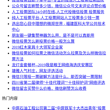
微信投票自助下单平台–专业的微信人工投票拉票团队
公众号留言刷赞多少钱，微信公众号文末评论点赞价格
人工投票团队24小时在线-人工代投微信投票 投票服务
纯人工投票平台-人工投票网站人工投票多少钱一票
选出您心目中理想的微观世界 - 福建医科大学公共技术
中心
朋友圈一键集赞神器怎么用，是不是可以真能用
微信投票怎么刷投票价格一般怎么算
2019红木家具十大领军企业家
微信投票如何拉票之微信活动怎么拉票及怎么样微信拉
票方法
龙灯金套餐杯--2019我是粮王网络海选庆安赛区
塘雅人气村庄，网友评选活动
微信只限投一票破解方法是什么，能否突破一票限制
四川省第二届律师“十佳代理词”“十佳辩护词”网络评选
微信留言买赞什么价格，微信刷赞怎么收费
热门内容
中原石油工程公司第二届“中原铁军十大杰出青年”投票