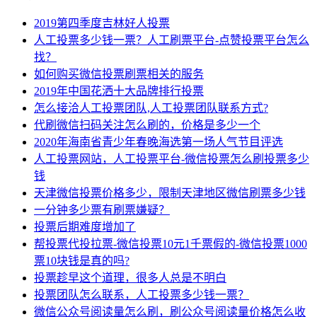
2019第四季度吉林好人投票
人工投票多少钱一票？人工刷票平台-点赞投票平台怎么
找？
如何购买微信投票刷票相关的服务
2019年中国花洒十大品牌排行投票
怎么接洽人工投票团队,人工投票团队联系方式?
代刷微信扫码关注怎么刷的，价格是多少一个
2020年海南省青少年春晚海选第一场人气节目评选
人工投票网站，人工投票平台-微信投票怎么刷投票多少
钱
天津微信投票价格多少，限制天津地区微信刷票多少钱
一分钟多少票有刷票嫌疑？
​投票后期难度增加了
帮投票代投拉票-微信投票10元1千票假的-微信投票1000
票10块钱是真的吗?
投票趁早这个道理，很多人总是不明白
投票团队怎么联系，人工投票多少钱一票？
微信公众号阅读量怎么刷，刷公众号阅读量价格怎么收