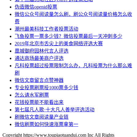
伪造微信openid投票
微信公众号阅读量怎么刷，刷公众号阅读量价格怎么收
费
潮州最美科技工作者投票活动
飞鱼投票一票多少钱？微信投票最后一天冲刺多少
2019年北京市舌尖上的美食网络评选大赛
凰城御府园林代言人评选
通达商场最美商户评选
凡科投票超过投票限制怎么办，凡科投票为什么那么难
刷
微信文章留言点赞神器
专业投票刷票投1000票多少钱
怎么请水军刷票
花钱投票能不能看出来
第七届凡人歌·十大凡人善举评选活动
刷微信文章阅读量产业链
微信刷票如何快速涨票拿第一
Copyright https://www.toupiaotuandui.com Inc All Rights