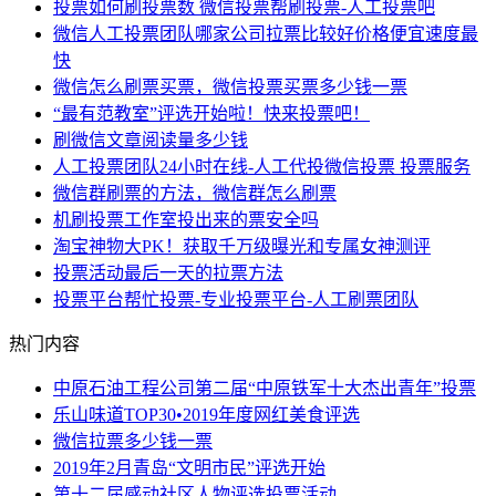
投票如何刷投票数 微信投票帮刷投票-人工投票吧
微信人工投票团队哪家公司拉票比较好价格便宜速度最
快
微信怎么刷票买票，微信投票买票多少钱一票
“最有范教室”评选开始啦！快来投票吧！
刷微信文章阅读量多少钱
人工投票团队24小时在线-人工代投微信投票 投票服务
微信群刷票的方法，微信群怎么刷票
机刷投票工作室投出来的票安全吗
淘宝神物大PK！获取千万级曝光和专属女神测评
投票活动最后一天的拉票方法
投票平台帮忙投票-专业投票平台-人工刷票团队
热门内容
中原石油工程公司第二届“中原铁军十大杰出青年”投票
乐山味道TOP30•2019年度网红美食评选
微信拉票多少钱一票
2019年2月青岛“文明市民”评选开始
第十二届感动社区人物评选投票活动