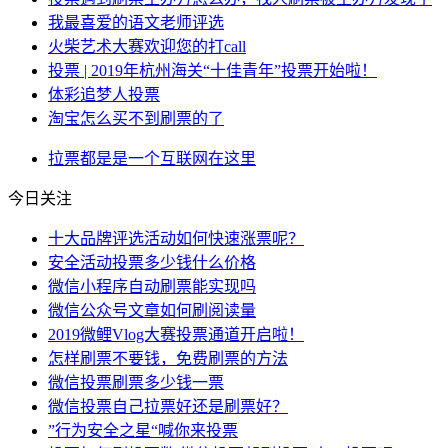
我最喜爱的语文老师评选
火柴艺术大赛欢迎您的打call
投票 | 2019年杭州海关“十佳青年”投票开始啦！
体彩追梦人投票
淘宝怎么买不到刷票的了
拉票
都是
是一个
互联网
在这里
今日关注
十大品牌评选活动如何快速涨票呢？
安全活动投票多少钱什么价格
微信小程序自动刷票能实现吗
微信公众号文章如何刷阅读量
2019微鲤Vlog大赛投票通道开启啦！
怎样刷票不要钱，免费刷票的方法
微信投票刷票多少钱一票
微信投票自己拉票好还是刷票好？
”行为安全之星“喊你来投票