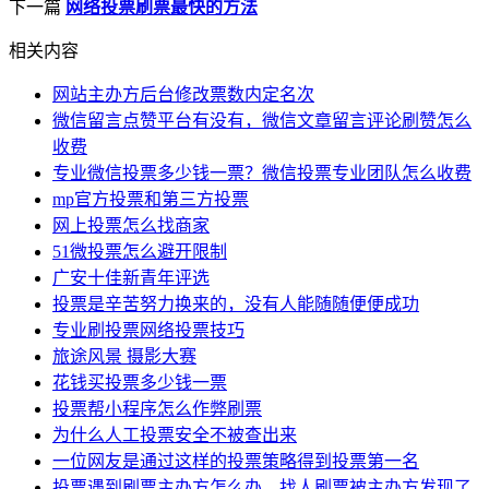
下一篇
网络投票刷票最快的方法
相关内容
网站主办方后台修改票数内定名次
微信留言点赞平台有没有，微信文章留言评论刷赞怎么
收费
专业微信投票多少钱一票？微信投票专业团队怎么收费
mp官方投票和第三方投票
网上投票怎么找商家
51微投票怎么避开限制
广安十佳新青年评选
投票是辛苦努力换来的，没有人能随随便便成功
专业刷投票网络投票技巧
旅途风景 摄影大赛
花钱买投票多少钱一票
投票帮小程序怎么作弊刷票
为什么人工投票安全不被查出来
一位网友是通过这样的投票策略得到投票第一名
投票遇到刷票主办方怎么办，找人刷票被主办方发现了