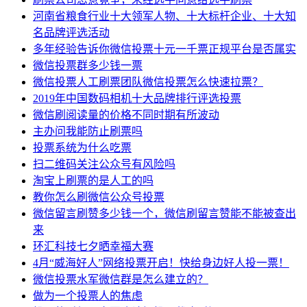
河南省粮食行业十大领军人物、十大标杆企业、十大知
名品牌评选活动
多年经验告诉你微信投票十元一千票正规平台是否属实
微信投票群多少钱一票
微信投票人工刷票团队微信投票怎么快速拉票？
2019年中国数码相机十大品牌排行评选投票
微信刷阅读量的价格不同时期有所波动
主办问我能防止刷票吗
投票系统为什么吃票
扫二维码关注公众号有风险吗
淘宝上刷票的是人工的吗
教你怎么刷微信公众号投票
微信留言刷赞多少钱一个，微信刷留言赞能不能被查出
来
环汇科技七夕晒幸福大赛
4月“威海好人”网络投票开启！快给身边好人投一票！
微信投票水军微信群是怎么建立的？
做为一个投票人的焦虑