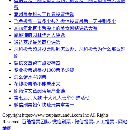
微信公众号阅读量怎么刷，刷公众号阅读量价格怎么收
费
潮州最美科技工作者投票活动
飞鱼投票一票多少钱？微信投票最后一天冲刺多少
2019年北京市舌尖上的美食网络评选大赛
凰城御府园林代言人评选
通达商场最美商户评选
凡科投票超过投票限制怎么办，凡科投票为什么那么难
刷
微信文章留言点赞神器
专业投票刷票投1000票多少钱
怎么请水军刷票
花钱投票能不能看出来
刷微信文章阅读量产业链
第七届凡人歌·十大凡人善举评选活动
微信刷票如何快速涨票拿第一
Copyright https://www.toupiaotuandui.com Inc All Rights
Reserved.
百皓投票团队
-
微信刷票
-
微信投票
-
人工投票
-
网站
地图