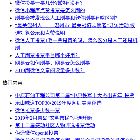
微信投票一票几分钱的有没有？
微信小程序点赞投票是怎么刷的
刷票会被发现么人工刷票和软件刷票有啥区别?
“最美温州人”——温州市“最美战疫志愿者”寻访活动 候
选对象公示和点赞说明
微信人工投票1毛一票是真的吗，怎么区分是人工还是机
刷
人工刷票投票平台哪个好用？
网易云如何刷票，网易云怎么刷票
2019刷微信文章阅读量多少钱？
热门内容
中原石油工程公司第二届“中原铁军十大杰出青年”投票
乐山味道TOP30•2019年度网红美食评选
微信拉票多少钱一票
2019年2月青岛“文明市民”评选开始
第十二届感动社区人物评选投票活动
伪造微信openid投票