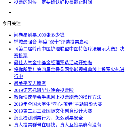
投票的时候一定要确认好投票截止时间
今日关注
问卷星刷票1000张多少钱
禅城最强音·年度“双十”评选投票启动
《第二届岭南中医护理联盟中医特色疗法展示大赛》决
赛投票
最佳人气金牛基金经理票选活动开始啦
投你所爱！第四届金骨朵网络影视盛典线上投票火热进
行中
最美平安志愿者
2019诺艺托班毕业晚会投票啦
教你快速学会手机网上投票刷票的操作方法
2019年全国大学生“孝心·敬老”主题摄影大赛
2019第二届三亚国际文化创意设计大赛
怎么检测刷票行为，怎么刷票安全
真人投票群号在哪找，真人互投票群有没有