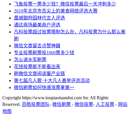
飞鱼投票一票多少钱？微信投票最后一天冲刺多少
2019年北京市舌尖上的美食网络评选大赛
凰城御府园林代言人评选
通达商场最美商户评选
凡科投票超过投票限制怎么办，凡科投票为什么那么难
刷
微信文章留言点赞神器
专业投票刷票投1000票多少钱
怎么请水军刷票
花钱投票能不能看出来
刷微信文章阅读量产业链
第七届凡人歌·十大凡人善举评选活动
微信刷票如何快速涨票拿第一
Copyright https://www.toupiaotuandui.com Inc All Rights
Reserved.
百皓投票团队
-
微信刷票
-
微信投票
-
人工投票
-
网站
地图