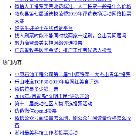
微信人工投票买票收费标准，人工投票一般是什么价格
叙永县第七届道德模范暨2019年评选表扬活动网络投票
大赛
好医生好护士在线点赞平台
找人刷票时能不能同时找两家一起刷，会出现问题吗
聚力商盟最美女神网络评选投票
广东省牧兽医学会奖：推广工作者候选人投票
热门内容
中原石油工程公司第二届“中原铁军十大杰出青年”投票
乐山味道TOP30•2019年度网红美食评选
微信拉票多少钱一票
2019年2月青岛“文明市民”评选开始
第十二届感动社区人物评选投票活动
伪造微信openid投票
微信公众号阅读量怎么刷，刷公众号阅读量价格怎么收
费
潮州最美科技工作者投票活动