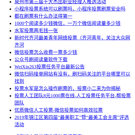
泉州市第三届十大杰出职业经理人推选活动
小程序投票系统可以刷票吗，小程序投票刷票安全吗
都在刷票有什么办法得第一
1000个阅读多少钱微信，一万个微信阅读量多少钱
水军投票两毛钱一张
新时代齐河最美青年网络投票（齐河青年，关注大众网
齐河
微信投票怎么收费一票多少钱
公众号刷阅读量软件下载
WeiXin263投票任务平台最新公告
微信扫码接单网站有没有，刷扫码关注的平台哪里可以
找到
投票水军是怎么操作刷票的，投票小二来为你揭秘
投票人工团队8元1000票在线-人工投票任务平台-帮投票
团队
优质微信人工投票-微信投票如何高效拉票
2019年锦江区第四届“最美职工”暨“最美工会主席”评选
活动