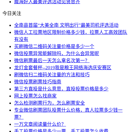
威海
好人
最美
评选活动
见贤思齐
今日关注
全南县首届“大美全南 文明出行”最美司机评选活动
微信人工拉票地区限制价格多少钱，拉票人工高效团队
有没有
买刷微信二维码关注量价格是多少一个
微信投票异常能解除吗，为什么会异常呢
微信刷票最后一天怎么拿名次第一？
龙灯金套餐杯--2019我是粮王网络海选庆安赛区
刷微信扫二维码关注量的方法和技巧
微信投票刷票技巧指南
第三方直投是什么意思，直投投票价格是多少
网上投票怎么找商家
怎么检测刷票行为，怎么刷票安全
专业微信刷票团队投票什么价格，真人拉票多少钱一
票？
一万文章阅读量什么价？
手工投票价格是多少一票，手工投票怎么收费