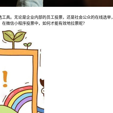
选工具。无论是企业内部的员工投票，还是社会公众的在线选举
，在微信小程序投票中，如何才能有效地拉票呢？