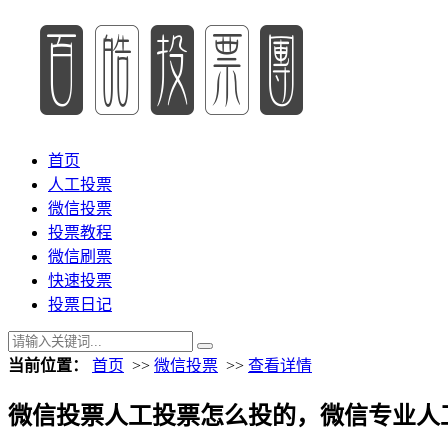
首页
人工投票
微信投票
投票教程
微信刷票
快速投票
投票日记
当前位置：
首页
>>
微信投票
>>
查看详情
微信投票人工投票怎么投的，微信专业人