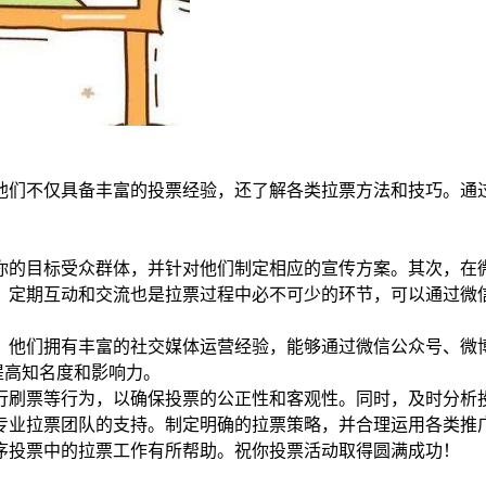
他们不仅具备丰富的投票经验，还了解各类拉票方法和技巧。通
你的目标受众群体，并针对他们制定相应的宣传方案。其次，在
，定期互动和交流也是拉票过程中必不可少的环节，可以通过微
们拥有丰富的社交媒体运营经验，能够通过微信公众号、微博、抖音等
，提高知名度和影响力。
行刷票等行为，以确保投票的公正性和客观性。同时，及时分析
专业拉票团队的支持。制定明确的拉票策略，并合理运用各类推
序投票中的拉票工作有所帮助。祝你投票活动取得圆满成功！