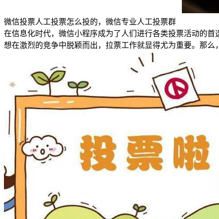
微信投票人工投票怎么投的，微信专业人工投票群
在信息化时代，微信小程序成为了人们进行各类投票活动的首
想在激烈的竞争中脱颖而出，拉票工作就显得尤为重要。那么