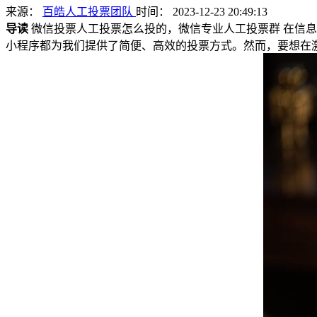
来源：
百皓人工投票团队
时间： 2023-12-23 20:49:13
导读
微信投票人工投票怎么投的，微信专业人工投票群 在信
小程序都为我们提供了简便、高效的投票方式。然而，要想在激烈