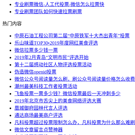
专业刷票微信-人工代投票-微信怎么拉票快
专业刷票团队如何快速拉票刷票
热门内容
中原石油工程公司第二届“中原铁军十大杰出青年”投票
乐山味道TOP30•2019年度网红美食评选
微信拉票多少钱一票
2019年2月青岛“文明市民”评选开始
第十二届感动社区人物评选投票活动
伪造微信openid投票
微信公众号阅读量怎么刷，刷公众号阅读量价格怎么收费
潮州最美科技工作者投票活动
飞鱼投票一票多少钱？微信投票最后一天冲刺多少
2019年北京市舌尖上的美食网络评选大赛
凰城御府园林代言人评选
通达商场最美商户评选
凡科投票超过投票限制怎么办，凡科投票为什么那么难刷
微信文章留言点赞神器