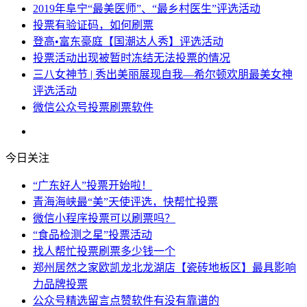
2019年阜宁“最美医师”、“最乡村医生”评选活动
投票有验证码，如何刷票
登高•富东豪庭【国潮达人秀】评选活动
投票活动出现被暂时冻结无法投票的情况
三八女神节 | 秀出美丽展现自我—希尔顿欢朋最美女神
评选活动
微信公众号投票刷票软件
今日关注
“广东好人”投票开始啦！
青海海峡最“美”天使评选，快帮忙投票
微信小程序投票可以刷票吗？
“食品检测之星”投票活动
找人帮忙投票刷票多少钱一个
郑州居然之家欧凯龙北龙湖店【瓷砖地板区】最具影响
力品牌投票
公众号精选留言点赞软件有没有靠谱的