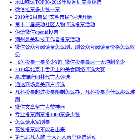
乐山味道TOP30•2019年度网红美食评选
微信拉票多少钱一票
2019年2月青岛“文明市民”评选开始
第十二届感动社区人物评选投票活动
伪造微信openid投票
潮州最美科技工作者投票活动
微信公众号阅读量怎么刷，刷公众号阅读量价格怎么收
费
飞鱼投票一票多少钱？微信投票最后一天冲刺多少
2019年北京市舌尖上的美食网络评选大赛
凰城御府园林代言人评选
通达商场最美商户评选
凡科投票超过投票限制怎么办，凡科投票为什么那么难
刷
微信文章留言点赞神器
专业投票刷票投1000票多少钱
怎么请水军刷票
花钱投票能不能看出来
第七届凡人歌·十大凡人善举评选活动