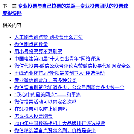
下一篇
专业投票与自己拉票的差距—专业投票团队的投票速
度很快吗
相关内容
人工刷票刷点赞-刷投票什么方法
微信刷点赞数量
用小号投票算不算刷票
中国电建第四届“十大杰出青年”网络评选
微信代投票-微信公众号评论点赞微信投票代刷网安全么
雁峰酒业杯首届“衡阳最美创卫人”评选活动
专业微信刷票群，有多种分类
微信留言刷赞你知道多少，公众号刷粉丝多少钱一个
“我心中的最美网点”——和平篇
微信投票活动可以内定名次吗
在51投票可以防止刷票吗
怎么找人投票刷票
2019年中国数码相机十大品牌排行评选投票
微信精选留言点赞怎么刷，价格是多少