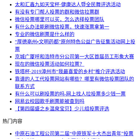
太和汇鑫九如天宝杯·健康达人暨全民舞评选活动
有没有专门帮人投票的群和微信拉票群
微信投票哪里可以买，怎么选择投票团队
有什么办法能刷微信投票，快速涨票拿第一
专业的微信刷票是什么样的
“厚德亳州•文明药都”原创特色公益广告征集活动网上投
票
京城广厦呼和浩特市分公司第一大区首届员工形象大赛
现在的微信投票活动如何拉票？
铁塔杯·2019漳州市“我最喜爱的乡村”推介评选活动
靠谱的人工代投票网站有哪些？哪里有微信投票团队的
联系方式
有什么可以刷投票的吗-网上找人拉投票多少钱一票
网易云校园歌手刷票能被查到吗
【第四届盛之乡温泉宝贝】少儿组投票评选
热门内容
中原石油工程公司第二届“中原铁军十大杰出青年”投票