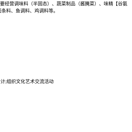
司主要经营调味料（半固态）、蔬菜制品（酱腌菜）、味精【谷氨
面条料、鱼调料、鸡调料等。
设计;组织文化艺术交流活动