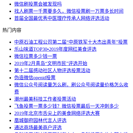
微信刷投票会被发现吗
找人刷票一千票要多久，微信投票刷一万票多长时间
首届全国最优秀中医理疗传承人网络评选活动
热门内容
中原石油工程公司第二届“中原铁军十大杰出青年”投票
乐山味道TOP30•2019年度网红美食评选
微信拉票多少钱一票
2019年2月青岛“文明市民”评选开始
第十二届感动社区人物评选投票活动
伪造微信openid投票
微信公众号阅读量怎么刷，刷公众号阅读量价格怎么收
费
潮州最美科技工作者投票活动
飞鱼投票一票多少钱？微信投票最后一天冲刺多少
2019年北京市舌尖上的美食网络评选大赛
凰城御府园林代言人评选
通达商场最美商户评选