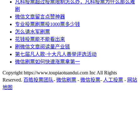
凡科投票超过投票限制怎么办，凡科投票为什么那么难
刷
微信文章留言点赞神器
专业投票刷票投1000票多少钱
怎么请水军刷票
花钱投票能不能看出来
刷微信文章阅读量产业链
第七届凡人歌·十大凡人善举评选活动
微信刷票如何快速涨票拿第一
Copyright https://www.toupiaotuandui.com Inc All Rights
Reserved.
百皓投票团队
-
微信刷票
-
微信投票
-
人工投票
-
网站
地图