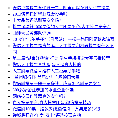
微信点赞投票多少钱一票，哪里可以花钱买点赞投票
2019诺艺托班毕业晚会投票啦
十大品牌评选刷票安全吗？
投票10块钱1000票假的人工刷票平台-人工投票安全么
曲师大最美连队评选
2019年“卡尔美杯”（日照站） 一带一路国际足球邀请赛
微信人工拉票是真的吗，人工投票和机器投票有什么不
同
第二届“湖南好粮油”行动 学生手机摄影大赛展播投票
微信人工投票真实吗,是不是真人投的
人工刷票微信号推荐人工投票助手吧
“兰州银行杯”首届少儿广场绘画大赛
微信刷投票一般一票多钱，应该怎么刷票才安全
300多家企业参加的水业企业评选
网络投票作弊器真的安全吗？
真人投票平台-真人投票团队-微信投票技巧
微信刷100票一般多少钱,微信刷一万票是多少钱
禅城最强音·年度“双十”评选投票启动