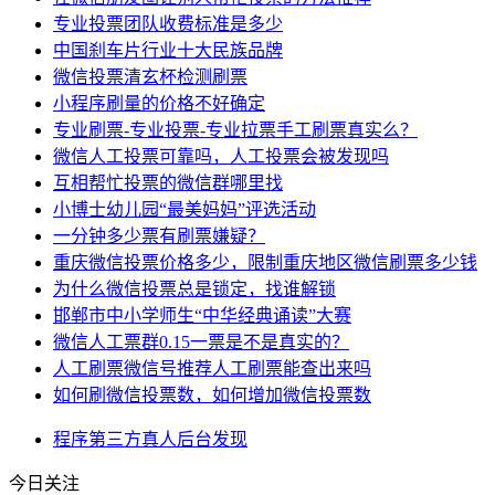
专业投票团队收费标准是多少
中国刹车片行业十大民族品牌
微信投票清玄杯检测刷票
小程序刷量的价格不好确定
专业刷票-专业投票-专业拉票手工刷票真实么？
微信人工投票可靠吗，人工投票会被发现吗
互相帮忙投票的微信群哪里找
小博士幼儿园“最美妈妈”评选活动
一分钟多少票有刷票嫌疑？
重庆微信投票价格多少，限制重庆地区微信刷票多少钱
为什么微信投票总是锁定，找谁解锁
邯郸市中小学师生“中华经典诵读”大赛
微信人工票群0.15一票是不是真实的？
人工刷票微信号推荐人工刷票能查出来吗
如何刷微信投票数，如何增加微信投票数
程序
第三方
真人
后台
发现
今日关注