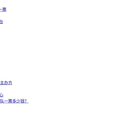
一票
台
主办方
心
队一票多少钱？