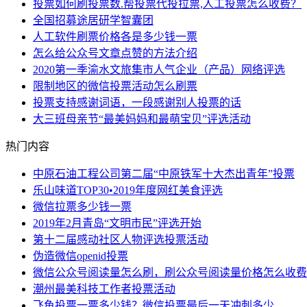
投票如何刷投票数.帮投票代投拉票,人工投票怎么收费？
全国招募途居研学智囊团
人工软件刷票价格各是多少钱一票
怎么给公众号文章点赞的方法介绍
2020第一季渝水文旅集市人气企业（产品）网络评选
限制地区的微信投票活动怎么刷票
投票支持感谢词语，一段感谢别人投票的话
大三班母亲节“最美妈妈和最萌宝贝”评选活动
热门内容
中原石油工程公司第二届“中原铁军十大杰出青年”投票
乐山味道TOP30•2019年度网红美食评选
微信拉票多少钱一票
2019年2月青岛“文明市民”评选开始
第十二届感动社区人物评选投票活动
伪造微信openid投票
微信公众号阅读量怎么刷，刷公众号阅读量价格怎么收费
潮州最美科技工作者投票活动
飞鱼投票一票多少钱？微信投票最后一天冲刺多少