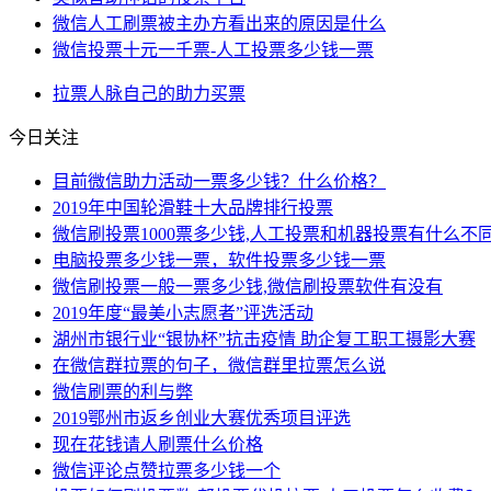
微信人工刷票被主办方看出来的原因是什么
微信投票十元一千票-人工投票多少钱一票
拉票
人脉
自己的
助力
买票
今日关注
目前微信助力活动一票多少钱？什么价格？
2019年中国轮滑鞋十大品牌排行投票
微信刷投票1000票多少钱,人工投票和机器投票有什么不同
电脑投票多少钱一票，软件投票多少钱一票
微信刷投票一般一票多少钱,微信刷投票软件有没有
2019年度“最美小志愿者”评选活动
湖州市银行业“银协杯”抗击疫情 助企复工职工摄影大赛
在微信群拉票的句子，微信群里拉票怎么说
微信刷票的利与弊
2019鄂州市返乡创业大赛优秀项目评选
现在花钱请人刷票什么价格
微信评论点赞拉票多少钱一个