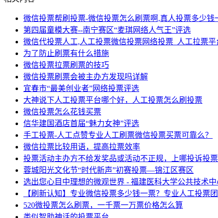
微信投票帮刷投票-微信投票怎么刷票啊,真人投票多少钱
第四届童模大赛--南宁赛区“麦琪网络人气王”评选
微信代投票人工,人工投票微信投票网络投票_人工拉票平
为了防止刷票有什么措施
微信投票拉票刷票的技巧
微信投票刷票会被主办方发现吗详解
宜春市“最美创业者”网络投票评选
大神说下人工投票平台哪个好，人工投票怎么刷投票
微信投票怎么花钱买票
信华建国酒店首届“魅力女神”评选
手工投票-人工点赞专业人工刷票微信投票买票可靠么？
微信拉票比较用语，提高拉票效率
投票活动主办方不给发奖品或活动不正规，上哪投诉投票
蓉城阳光文化节“时代新声”初赛投票—锦江区赛区
选出您心目中理想的微观世界 - 福建医科大学公共技术中
【刷新认知】专业微信投票多少钱一票？专业人工投票团
520微投票怎么刷票，一千票一万票价格怎么算
类似智助神话的投票平台