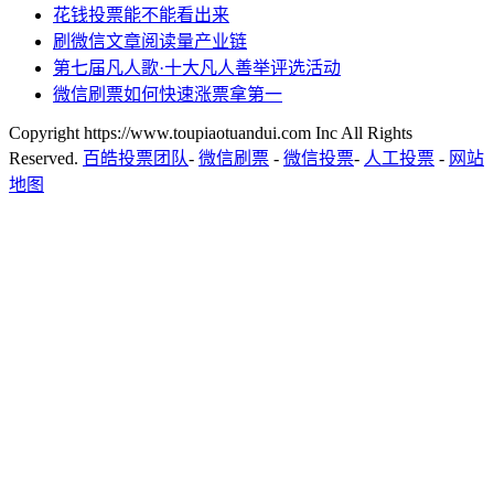
花钱投票能不能看出来
刷微信文章阅读量产业链
第七届凡人歌·十大凡人善举评选活动
微信刷票如何快速涨票拿第一
Copyright https://www.toupiaotuandui.com Inc All Rights
Reserved.
百皓投票团队
-
微信刷票
-
微信投票
-
人工投票
-
网站
地图