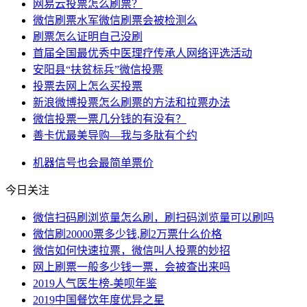
网易云投票怎么刷票？
微信刷票水军微信刷票会被检测么
刷票怎么证明自己没刷
首届全国最优秀中医理疗传承人网络评选活动
安阳县“扶贫标兵”微信投票
投票去网上怎么买投票
新浪微博投票怎么刷票的方法和拉票办法
微信投票一票几分钱的有没有？
善卡优最美导购—我与多肽有个约
机器
信号
也会
最简单
票价
今日关注
微信扫码刷浏览量怎么刷，刷扫码浏览量可以刷吗
微信刷20000票多少钱,刷2万票什么价格
微信如何快速拉票，微信叫人投票的妙招
网上刷票一般多少钱一票，会被查出来吗
2019人气医生榜-美呗年鉴
2019中国餐饮年度优异之星