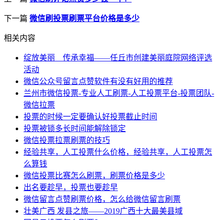
下一篇
微信刷投票刷票平台价格是多少
相关内容
绽放美丽 传承幸福——任丘市创建美丽庭院网络评选
活动
微信公众号留言点赞软件有没有好用的推荐
兰州市微信投票-专业人工刷票-人工投票平台-投票团队-
微信拉票
投票的时候一定要确认好投票截止时间
投票被锁多长时间能解除锁定
微信投票拉票刷票的技巧
经验共享，人工投票什么价格，经验共享，人工投票怎
么算钱
微信投票比赛怎么刷票，刷票价格是多少
出名要趁早，投票也要趁早
微信留言点赞刷票价格，怎么给微信留言刷票
壮美广西 发县之旅——2019广西十大最美县域