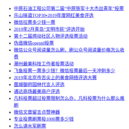
中原石油工程公司第二届“中原铁军十大杰出青年”投票
乐山味道TOP30•2019年度网红美食评选
微信拉票多少钱一票
2019年2月青岛“文明市民”评选开始
第十二届感动社区人物评选投票活动
伪造微信openid投票
微信公众号阅读量怎么刷，刷公众号阅读量价格怎么收
费
潮州最美科技工作者投票活动
飞鱼投票一票多少钱？微信投票最后一天冲刺多少
2019年北京市舌尖上的美食网络评选大赛
凰城御府园林代言人评选
通达商场最美商户评选
凡科投票超过投票限制怎么办，凡科投票为什么那么难
刷
微信文章留言点赞神器
专业投票刷票投1000票多少钱
怎么请水军刷票