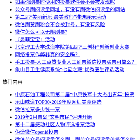
如果你刷票时使用的投票软件会不会被发现呢
公众号刷阅读量网址，有没有刷微信阅读量的网站
第二届“美丽新乐·最美教师”推选展示活动
微信刷赞刷粉会不会被封号，有没有风险
微信怎么可以无限刷票?
『最萌宝宝』活动
北京理工大学珠海学院第四届“三创杯”创新创业大赛
网络投票作弊器真的安全吗？
手工投票-人工点赞专业人工刷票微信投票买票可靠么？
象山县卫生健康系统“七星之耀”优秀医生评选活动
热门内容
中原石油工程公司第二届“中原铁军十大杰出青年”投票
乐山味道TOP30•2019年度网红美食评选
微信拉票多少钱一票
2019年2月青岛“文明市民”评选开始
第十二届感动社区人物评选投票活动
伪造微信openid投票
微信公众号阅读量怎么刷，刷公众号阅读量价格怎么收