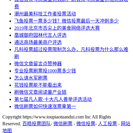
费
潮州最美科技工作者投票活动
飞鱼投票一票多少钱？微信投票最后一天冲刺多少
2019年北京市舌尖上的美食网络评选大赛
凰城御府园林代言人评选
通达商场最美商户评选
凡科投票超过投票限制怎么办，凡科投票为什么那么难
刷
微信文章留言点赞神器
专业投票刷票投1000票多少钱
怎么请水军刷票
花钱投票能不能看出来
刷微信文章阅读量产业链
第七届凡人歌·十大凡人善举评选活动
微信刷票如何快速涨票拿第一
Copyright https://www.toupiaotuandui.com Inc All Rights
Reserved.
百皓投票团队
-
微信刷票
-
微信投票
-
人工投票
-
网站
地图