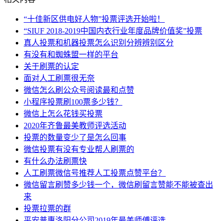
“十佳新区供电好人物”投票评选开始啦！
“SIUF 2018-2019中国内衣行业年度品牌价值奖”投票
真人投票和机器投票怎么识别分辨辨别区分
有没有和蜘蛛盟一样的平台
关于刷票的认定
面对人工刷票很无奈
微信怎么刷公众号阅读最和点赞
小程序投票刷100票多少钱？
微信上怎么花钱买投票
2020年齐鲁最美教师评选活动
投票的数量变少了是怎么回事
微信投票有没有专业帮人刷票的
有什么办法刷票快
人工刷票微信号推荐人工投票点赞平台？
微信留言刷赞多少钱一个，微信刷留言赞能不能被查出
来
投票拉票的群
平安普惠洛阳分公司2019年最美师傅评选