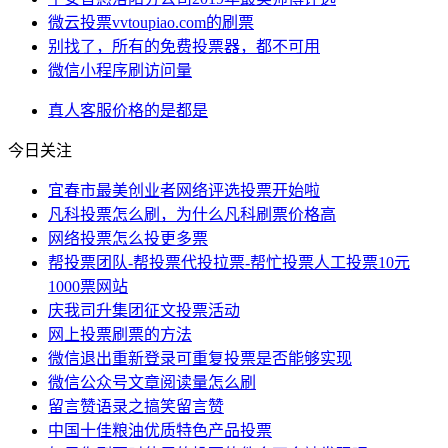
微云投票vvtoupiao.com的刷票
别找了，所有的免费投票器，都不可用
微信小程序刷访问量
真人
客服
价格
的是
都是
今日关注
宜春市最美创业者网络评选投票开始啦
凡科投票怎么刷，为什么凡科刷票价格高
网络投票怎么投更多票
帮投票团队-帮投票代投拉票-帮忙投票人工投票10元
1000票网站
庆我司升集团征文投票活动
网上投票刷票的方法
微信退出重新登录可重复投票是否能够实现
微信公众号文章阅读量怎么刷
留言赞语录之搞笑留言赞
中国十佳粮油优质特色产品投票