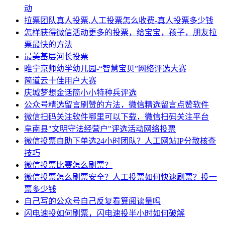
动
拉票团队真人投票,人工投票怎么收费-真人投票多少钱
怎样获得微信活动更多的投票，给宝宝，孩子，朋友拉
票最快的方法
最美基层河长投票
睢宁京师幼学幼儿园-“智慧宝贝”网络评选大赛
简道云十佳用户大赛
庆城梦想金话筒小小特种兵评选
公众号精选留言刷赞的方法，微信精选留言点赞软件
微信扫码关注软件哪里可以下载，微信扫码关注平台
阜南县"文明守法经营户"评选活动网络投票
微信投票自助下单选24小时团队？人工网站IP分散核查
技巧
微信投票比赛怎么刷票？
微信投票怎么刷票安全？人工投票如何快速刷票？投一
票多少钱
自己写的公众号自己反复看算阅读量吗
闪电速投如何刷票，闪电速投半小时如何破解