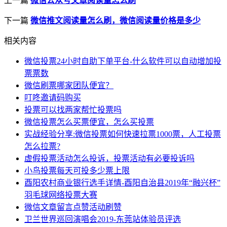
上一篇
微信公众号文章阅读量怎么刷
下一篇
微信推文阅读量怎么刷，微信阅读量价格是多少
相关内容
微信投票24小时自助下单平台-什么软件可以自动增加投
票票数
微信刷票哪家团队便宜？
叮咚邀请码购买
投票可以找两家帮忙投票吗
微信投票怎么买票便宜，怎么买投票
实战经验分享:微信投票如何快速拉票1000票，人工投票
怎么拉票?
虚假投票活动怎么投诉，投票活动有必要投诉吗
小鸟投票每天可投多少票上限
酉阳农村商业银行选手详情-酉阳自治县2019年“融兴杯”
羽毛球网络投票大赛
微信文章留言点赞活动刷赞
卫兰世界巡回演唱会2019-东莞站体验员评选