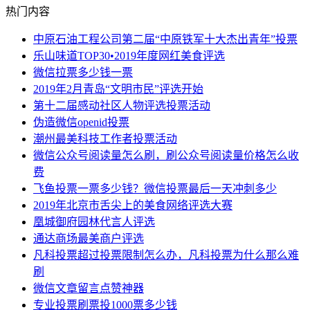
热门内容
中原石油工程公司第二届“中原铁军十大杰出青年”投票
乐山味道TOP30•2019年度网红美食评选
微信拉票多少钱一票
2019年2月青岛“文明市民”评选开始
第十二届感动社区人物评选投票活动
伪造微信openid投票
潮州最美科技工作者投票活动
微信公众号阅读量怎么刷，刷公众号阅读量价格怎么收
费
飞鱼投票一票多少钱？微信投票最后一天冲刺多少
2019年北京市舌尖上的美食网络评选大赛
凰城御府园林代言人评选
通达商场最美商户评选
凡科投票超过投票限制怎么办，凡科投票为什么那么难
刷
微信文章留言点赞神器
专业投票刷票投1000票多少钱