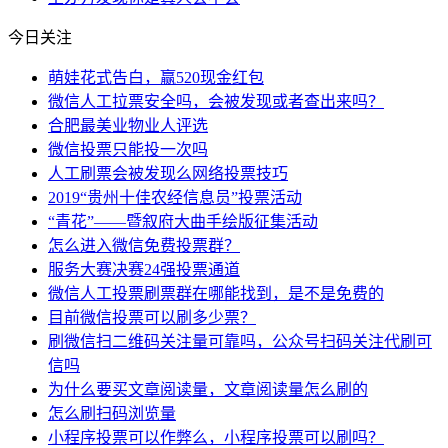
今日关注
萌娃花式告白，赢520现金红包
微信人工拉票安全吗，会被发现或者查出来吗？
合肥最美业物业人评选
微信投票只能投一次吗
人工刷票会被发现么网络投票技巧
2019“贵州十佳农经信息员”投票活动
“青花”——暨叙府大曲手绘版征集活动
怎么进入微信免费投票群？
服务大赛决赛24强投票通道
微信人工投票刷票群在哪能找到，是不是免费的
目前微信投票可以刷多少票？
刷微信扫二维码关注量可靠吗，公众号扫码关注代刷可
信吗
为什么要买文章阅读量，文章阅读量怎么刷的
怎么刷扫码浏览量
小程序投票可以作弊么，小程序投票可以刷吗？