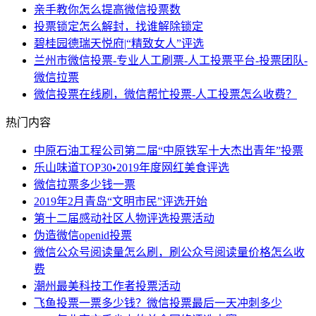
亲手教你怎么提高微信投票数
投票锁定怎么解封，找谁解除锁定
碧桂园德瑞天悦府|“精致女人”评选
兰州市微信投票-专业人工刷票-人工投票平台-投票团队-
微信拉票
微信投票在线刷，微信帮忙投票-人工投票怎么收费？
热门内容
中原石油工程公司第二届“中原铁军十大杰出青年”投票
乐山味道TOP30•2019年度网红美食评选
微信拉票多少钱一票
2019年2月青岛“文明市民”评选开始
第十二届感动社区人物评选投票活动
伪造微信openid投票
微信公众号阅读量怎么刷，刷公众号阅读量价格怎么收
费
潮州最美科技工作者投票活动
飞鱼投票一票多少钱？微信投票最后一天冲刺多少