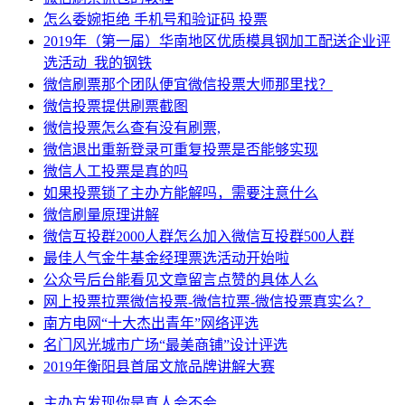
怎么委婉拒绝 手机号和验证码 投票
2019年（第一届）华南地区优质模具钢加工配送企业评
选活动_我的钢铁
微信刷票那个团队便宜微信投票大师那里找？
微信投票提供刷票截图
微信投票怎么查有没有刷票,
微信退出重新登录可重复投票是否能够实现
微信人工投票是真的吗
如果投票锁了主办方能解吗，需要注意什么
微信刷量原理讲解
微信互投群2000人群怎么加入微信互投群500人群
最佳人气金牛基金经理票选活动开始啦
公众号后台能看见文章留言点赞的具体人么
网上投票拉票微信投票-微信拉票-微信投票真实么？
南方电网“十大杰出青年”网络评选
名门风光城市广场“最美商铺”设计评选
2019年衡阳县首届文旅品牌讲解大赛
主办方
发现
你是
真人
会不会