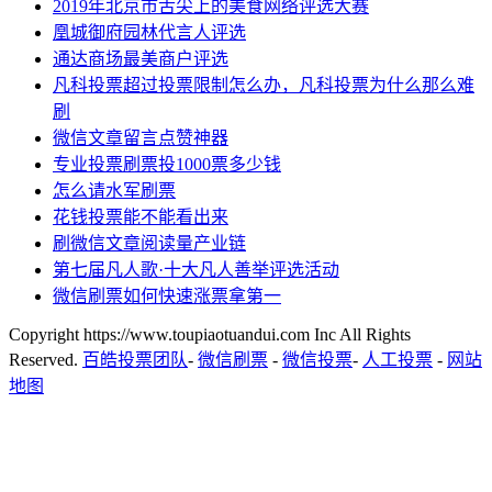
2019年北京市舌尖上的美食网络评选大赛
凰城御府园林代言人评选
通达商场最美商户评选
凡科投票超过投票限制怎么办，凡科投票为什么那么难
刷
微信文章留言点赞神器
专业投票刷票投1000票多少钱
怎么请水军刷票
花钱投票能不能看出来
刷微信文章阅读量产业链
第七届凡人歌·十大凡人善举评选活动
微信刷票如何快速涨票拿第一
Copyright https://www.toupiaotuandui.com Inc All Rights
Reserved.
百皓投票团队
-
微信刷票
-
微信投票
-
人工投票
-
网站
地图