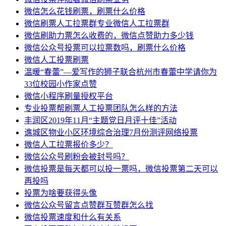
微信怎么花钱刷票，刷票什么价格
微信刷票人工拉票群专业微信人工拉票群
微信刷助力票怎么收费的，微信点赞助力多少钱
微信公众号投票可以拉票数吗，刷票什么价格
微信人工投票刷票
温暖“春蕾”—爱写作的狮子联合杭州市春蕾中学请你为
33位校园小作家点赞
微信小程序刷量授权平台
专业投票帮刷票人工投票团队怎么样的方法
丰润区2019年11月“主题党日月评十佳”活动
谯城区物业小区环境综合治理7月份测评网络投票
微信人工拉票报价多少？
微信公众号刷粉会被封号吗？
微信投票是每天都可以投一票吗，微信投票第二天可以
再投吗
投票为啥要获得头像
微信公众号留言点赞群互赞群怎么找
微信投票速度和什么有关系