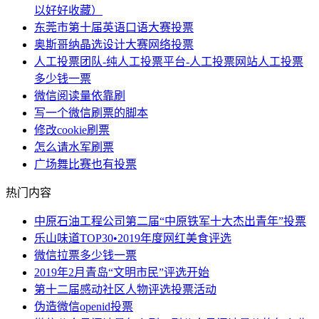
以好好收藏）
东莞市第十届英语口语大赛投票
奥斯哥纳晶选设计大赛网络投票
人工投票团队-纯人工投票平台-人工投票网站人工投票
多少钱一票
微信阅读量依靠刷
写一个微信刷票的脚本
修改cookie刷票
怎么请水军刷票
广场舞比赛也有投票
热门内容
中原石油工程公司第二届“中原铁军十大杰出青年”投票
乐山味道TOP30•2019年度网红美食评选
微信拉票多少钱一票
2019年2月青岛“文明市民”评选开始
第十二届感动社区人物评选投票活动
伪造微信openid投票