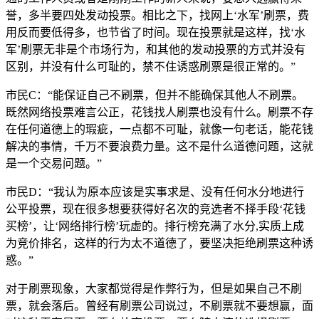
誉，多半要四处发动投票。相比之下，找网上‘水军’刷票，费
用反而要低得多，也节省了时间。现在投票就是这样，找‘水
军’刷票无非是个市场行为，和其他的发动投票的方式并没有
区别，并没有什么可耻的，禁不住诱惑刷票是很正常的。”
市民C：“能保证自己不刷票，但并不能确保其他人不刷票。
既然网络投票难言公正，花钱找人刷票也没有什么。刷票不存
在任何道德上的瑕疵，一点都不可耻，就像一句老话，能花钱
解决的事情，千万不要浪费力量。这不是什么道德问题，这就
是一个交易问题。”
市民D：“我认为原本应该是实事求是、没有任何水分地进行
公平投票，现在很多想要获得好名次的竞选者不择手段‘花钱
买榜’，让‘网络排行榜’玩虚的。排行榜充满了水分,实质上成
为竞价排名，这样的行为太不道德了，要坚决拒绝刷票这种诱
惑。”
对于刷票现象，大家都觉得是作弊行为，但是如果自己不刷
票，就会落后。曾经有刷票公司说过，不刷票就不要想赢，面