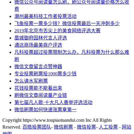
微信公众号阅读量怎么刷，刷公众号阅读量价格怎么收
费
潮州最美科技工作者投票活动
飞鱼投票一票多少钱？微信投票最后一天冲刺多少
2019年北京市舌尖上的美食网络评选大赛
凰城御府园林代言人评选
通达商场最美商户评选
凡科投票超过投票限制怎么办，凡科投票为什么那么难
刷
微信文章留言点赞神器
专业投票刷票投1000票多少钱
怎么请水军刷票
花钱投票能不能看出来
刷微信文章阅读量产业链
第七届凡人歌·十大凡人善举评选活动
微信刷票如何快速涨票拿第一
Copyright https://www.toupiaotuandui.com Inc All Rights
Reserved.
百皓投票团队
-
微信刷票
-
微信投票
-
人工投票
-
网站