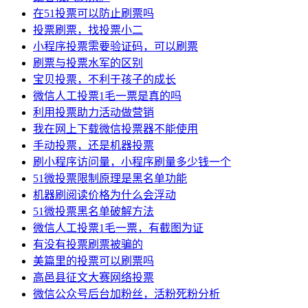
在51投票可以防止刷票吗
投票刷票，找投票小二
小程序投票需要验证码，可以刷票
刷票与投票水军的区别
宝贝投票，不利于孩子的成长
微信人工投票1毛一票是真的吗
利用投票助力活动做营销
我在网上下载微信投票器不能使用
手动投票，还是机器投票
刷小程序访问量，小程序刷量多少钱一个
51微投票限制原理是黑名单功能
机器刷阅读价格为什么会浮动
51微投票黑名单破解方法
微信人工投票1毛一票，有截图为证
有没有投票刷票被骗的
美篇里的投票可以刷票吗
高邑县征文大赛网络投票
微信公众号后台加粉丝，活粉死粉分析