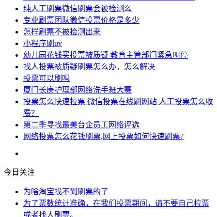
纯人工刷票微信刷票会被检测么
专业刷票团队微信投票价格是多少
怎样刷票不被检测出来
小程序刷uv
幼儿园花钱买投票被质疑 教育主管部门紧急叫停
找人投票被质疑刷票怎么办，怎么解决
投票可以刷吗
厦门长庚护理部网络洗手舞大赛
投票怎么快速拉票 微信投票在线刷网站 人工投票怎么收
费？
第二季寻找最美台企员工网络评选
网络投票怎么花钱刷票,网上投票如何快速刷票?
今日关注
为啥淘宝找不到刷票的了
为了票数统计准确，在我们投票期间，请不要自己拉票
或者找人刷票。