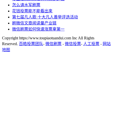
怎么请水军刷票
花钱投票能不能看出来
第七届凡人歌·十大凡人善举评选活动
刷微信文章阅读量产业链
微信刷票如何快速涨票拿第一
Copyright https://www.toupiaotuandui.com Inc All Rights
Reserved.
百皓投票团队
-
微信刷票
-
微信投票
-
人工投票
-
网站
地图