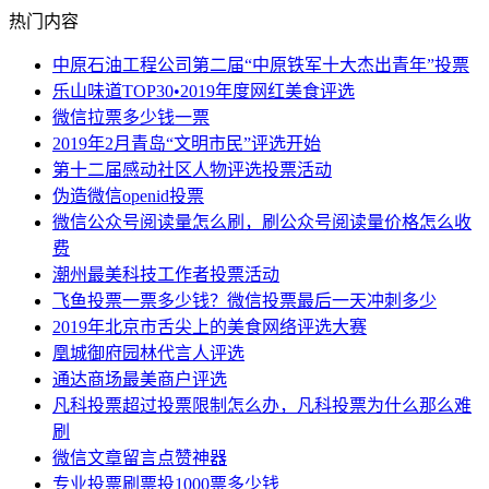
热门内容
中原石油工程公司第二届“中原铁军十大杰出青年”投票
乐山味道TOP30•2019年度网红美食评选
微信拉票多少钱一票
2019年2月青岛“文明市民”评选开始
第十二届感动社区人物评选投票活动
伪造微信openid投票
微信公众号阅读量怎么刷，刷公众号阅读量价格怎么收
费
潮州最美科技工作者投票活动
飞鱼投票一票多少钱？微信投票最后一天冲刺多少
2019年北京市舌尖上的美食网络评选大赛
凰城御府园林代言人评选
通达商场最美商户评选
凡科投票超过投票限制怎么办，凡科投票为什么那么难
刷
微信文章留言点赞神器
专业投票刷票投1000票多少钱