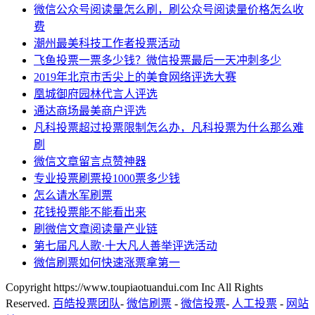
微信公众号阅读量怎么刷，刷公众号阅读量价格怎么收
费
潮州最美科技工作者投票活动
飞鱼投票一票多少钱？微信投票最后一天冲刺多少
2019年北京市舌尖上的美食网络评选大赛
凰城御府园林代言人评选
通达商场最美商户评选
凡科投票超过投票限制怎么办，凡科投票为什么那么难
刷
微信文章留言点赞神器
专业投票刷票投1000票多少钱
怎么请水军刷票
花钱投票能不能看出来
刷微信文章阅读量产业链
第七届凡人歌·十大凡人善举评选活动
微信刷票如何快速涨票拿第一
Copyright https://www.toupiaotuandui.com Inc All Rights
Reserved.
百皓投票团队
-
微信刷票
-
微信投票
-
人工投票
-
网站