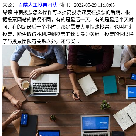
来源：
百皓人工投票团队
时间： 2022-05-29 11:10:05
导读
冲刺投票怎么操作可以提高投票速度在投票的后期，根
据投票网站的情况不同，有的是最后一天，有的是最后半天时
间，有的是最后一个小时，都是需要大量快速投票，也叫冲刺
投票，能否取得胜利冲刺投票的速度最为关键。投票的速度除
了与投票团队有关系以外，还与买...