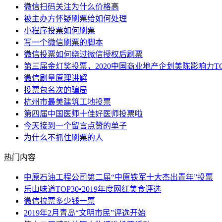
微信扫码关注为什么价格高
被主办方怀疑刷票给如何处理
小程序投票如何刷票
写一个微信刷票的脚本
微信投票如何绕过微信授权后刷票
第三届金灯奖投票，2020中国商业地产企划美陈影响力TO
微信刷量原理讲解
投票包名次的骗局
杭州市最美建筑工地投票
第四届中国医师十佳好医师投票啦
今天接到一个留言点赞的单子
为什么不抓住刷票的人
热门内容
中原石油工程公司第二届“中原铁军十大杰出青年”投票
乐山味道TOP30•2019年度网红美食评选
微信拉票多少钱一票
2019年2月青岛“文明市民”评选开始