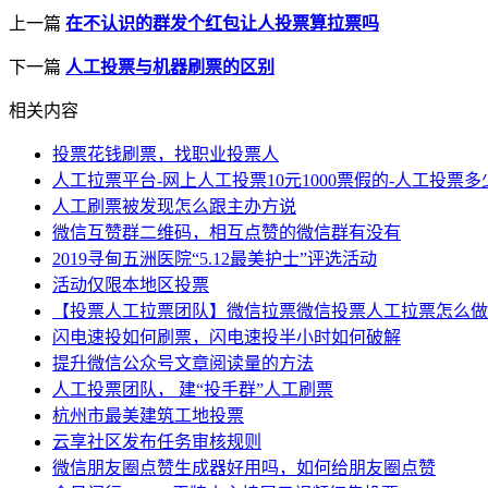
上一篇
在不认识的群发个红包让人投票算拉票吗
下一篇
人工投票与机器刷票的区别
相关内容
投票花钱刷票，找职业投票人
人工拉票平台-网上人工投票10元1000票假的-人工投票
人工刷票被发现怎么跟主办方说
微信互赞群二维码，相互点赞的微信群有没有
2019寻甸五洲医院“5.12最美护士”评选活动
活动仅限本地区投票
【投票人工拉票团队】微信拉票微信投票人工拉票怎么做
闪电速投如何刷票，闪电速投半小时如何破解
提升微信公众号文章阅读量的方法
人工投票团队， 建“投手群”人工刷票
杭州市最美建筑工地投票
云享社区发布任务审核规则
微信朋友圈点赞生成器好用吗，如何给朋友圈点赞