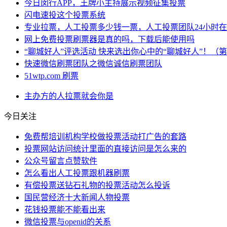
今日闵行APP，王牌小主持展示视频征集投票
闪电速投这个投票系统
专业拉票，人工投票多少钱一票，人工投票团队24小时
网上免费投票刷票器是真的吗，下载后能使用吗
“聊城好人”评选活动 快来选出你心中的“聊城好人”！（
快速微信刷票团队之微信诚信刷票团队
51wtp.com 刷票
主办方
的人
拉票
就会
你是
今日关注
免费帮培训机构学校做投票活动打广告的套路
投票网站访问统计里面的直接访问是怎么来的
公众号留言点赞软件
怎么看出人工投票跟机器刷票
有偿投票送钻石礼物的投票活动怎么投诉
国民营经济十大新闻人物投票
花钱投票能不能看出来
微信投票与openid的关系