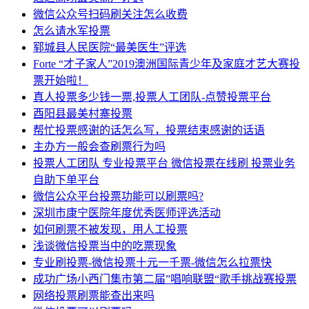
微信公众号扫码刷关注怎么收费
怎么请水军投票
郓城县人民医院“最美医生”评选
Forte “才子家人”2019澳洲国际青少年及家庭才艺大赛投
票开始啦！
真人投票多少钱一票,投票人工团队-点赞投票平台
酉阳县最美村寨投票
帮忙投票感谢的话怎么写，投票结束感谢的话语
主办方一般会查刷票行为吗
投票人工团队 专业投票平台 微信投票在线刷 投票业务
自助下单平台
微信公众平台投票功能可以刷票吗?
深圳市康宁医院年度优秀医师评选活动
如何刷票不被发现，用人工投票
浅谈微信投票当中的吃票现象
专业刷投票-微信投票十元一千票-微信怎么拉票快
成功广场小西门集市第二届”唱响联盟“歌手挑战赛投票
网络投票刷票能查出来吗