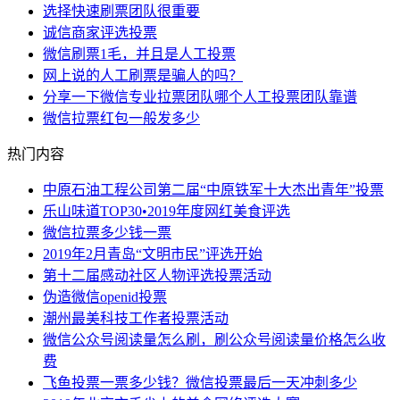
选择快速刷票团队很重要
诚信商家评选投票
微信刷票1毛，并且是人工投票
网上说的人工刷票是骗人的吗？
分享一下微信专业拉票团队哪个人工投票团队靠谱
微信拉票红包一般发多少
热门内容
中原石油工程公司第二届“中原铁军十大杰出青年”投票
乐山味道TOP30•2019年度网红美食评选
微信拉票多少钱一票
2019年2月青岛“文明市民”评选开始
第十二届感动社区人物评选投票活动
伪造微信openid投票
潮州最美科技工作者投票活动
微信公众号阅读量怎么刷，刷公众号阅读量价格怎么收
费
飞鱼投票一票多少钱？微信投票最后一天冲刺多少