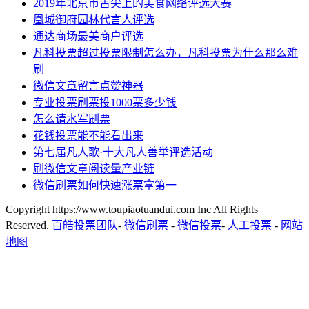
2019年北京市舌尖上的美食网络评选大赛
凰城御府园林代言人评选
通达商场最美商户评选
凡科投票超过投票限制怎么办，凡科投票为什么那么难
刷
微信文章留言点赞神器
专业投票刷票投1000票多少钱
怎么请水军刷票
花钱投票能不能看出来
第七届凡人歌·十大凡人善举评选活动
刷微信文章阅读量产业链
微信刷票如何快速涨票拿第一
Copyright https://www.toupiaotuandui.com Inc All Rights
Reserved.
百皓投票团队
-
微信刷票
-
微信投票
-
人工投票
-
网站
地图