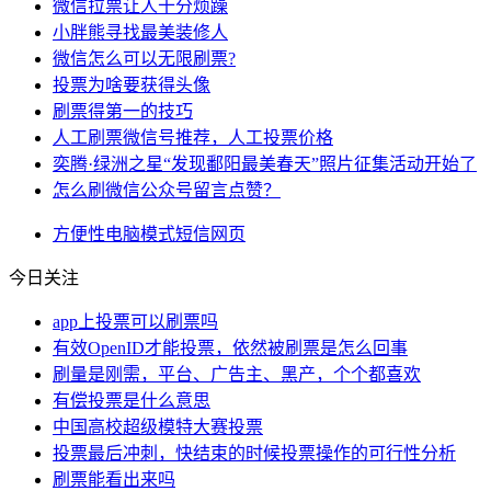
微信拉票让人十分烦躁
小胖熊寻找最美装修人
微信怎么可以无限刷票?
投票为啥要获得头像
刷票得第一的技巧
人工刷票微信号推荐，人工投票价格
奕腾·绿洲之星“发现鄱阳最美春天”照片征集活动开始了
怎么刷微信公众号留言点赞？
方便性
电脑
模式
短信
网页
今日关注
app上投票可以刷票吗
有效OpenID才能投票，依然被刷票是怎么回事
刷量是刚需，平台、广告主、黑产，个个都喜欢
有偿投票是什么意思
中国高校超级模特大赛投票
投票最后冲刺，快结束的时候投票操作的可行性分析
刷票能看出来吗