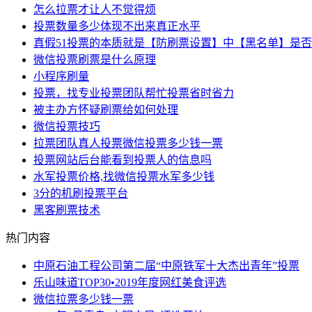
怎么拉票才让人不觉得烦
投票数量多少体现不出来真正水平
真假51投票的本质就是【防刷票设置】中【黑名单】是
微信投票刷票是什么原理
小程序刷量
投票，找专业投票团队帮忙投票省时省力
被主办方怀疑刷票给如何处理
微信投票技巧
拉票团队真人投票微信投票多少钱一票
投票网站后台能看到投票人的信息吗
水军投票价格,找微信投票水军多少钱
3分的机刷投票平台
黑客刷票技术
热门内容
中原石油工程公司第二届“中原铁军十大杰出青年”投票
乐山味道TOP30•2019年度网红美食评选
微信拉票多少钱一票