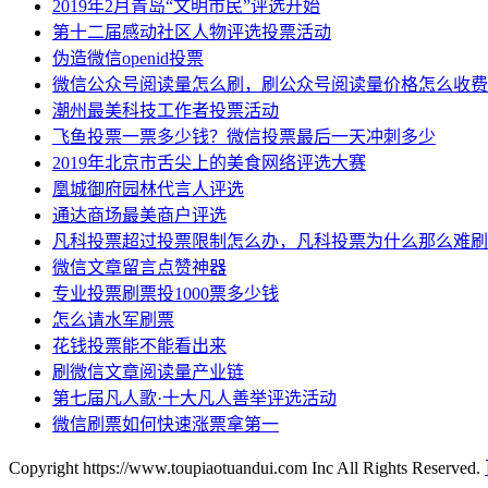
2019年2月青岛“文明市民”评选开始
第十二届感动社区人物评选投票活动
伪造微信openid投票
微信公众号阅读量怎么刷，刷公众号阅读量价格怎么收费
潮州最美科技工作者投票活动
飞鱼投票一票多少钱？微信投票最后一天冲刺多少
2019年北京市舌尖上的美食网络评选大赛
凰城御府园林代言人评选
通达商场最美商户评选
凡科投票超过投票限制怎么办，凡科投票为什么那么难刷
微信文章留言点赞神器
专业投票刷票投1000票多少钱
怎么请水军刷票
花钱投票能不能看出来
刷微信文章阅读量产业链
第七届凡人歌·十大凡人善举评选活动
微信刷票如何快速涨票拿第一
Copyright https://www.toupiaotuandui.com Inc All Rights Reserved.