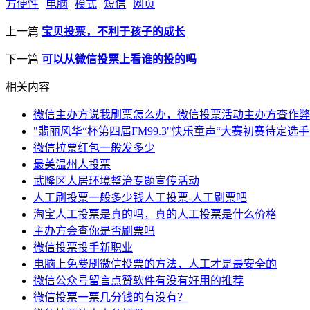
方便性
电脑
模式
短信
网页
上一篇
宝贝投票，不利于孩子的成长
下一篇
可以从微信投票上看谁的投的吗
相关内容
微信主办方说我刷票怎么办，微信投票活动主办方查作弊
"翡丽风华“杯第四届FM99.3"快乐童声“大赛初赛待定选
微信拉票红包一般发多少
最美温州人投票
武隆区人居环境整治专题宣传活动
人工刷投票一般多少钱人工投票-人工刷票吧
淘宝人工投票是真的吗，真的人工投票是什么价格
主办方会查你是否刷票吗
微信投票投手新职业
电脑上免费刷微信投票的方法，人工才是最安全的
微信公众号留言点赞软件有没有好用的推荐
微信投票一票几分钱的有没有？