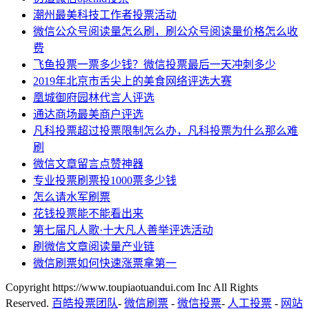
潮州最美科技工作者投票活动
微信公众号阅读量怎么刷，刷公众号阅读量价格怎么收
费
飞鱼投票一票多少钱？微信投票最后一天冲刺多少
2019年北京市舌尖上的美食网络评选大赛
凰城御府园林代言人评选
通达商场最美商户评选
凡科投票超过投票限制怎么办，凡科投票为什么那么难
刷
微信文章留言点赞神器
专业投票刷票投1000票多少钱
怎么请水军刷票
花钱投票能不能看出来
第七届凡人歌·十大凡人善举评选活动
刷微信文章阅读量产业链
微信刷票如何快速涨票拿第一
Copyright https://www.toupiaotuandui.com Inc All Rights
Reserved.
百皓投票团队
-
微信刷票
-
微信投票
-
人工投票
-
网站