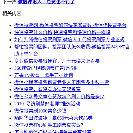
下一篇
微信评论人工点赞也不行了
相关内容
微信拉票网-微信投票如何快速涨票数-微信代投票平台
快速投票什么价格,快速投票和慢速价格一样吗
如何判断微信投票刷票,微信人工代投票刷票专业正规
帮忙投票的团队，投票团队怎么收费-微信投票24小时自
助下单平台
专业微信投票很便宜，几十元换来上百票
360搜索已经被刷票广告所占据
芒果TV投票：歌手守护计划
微信小程序投票刷票专业人工刷票多少钱一票
微信投票，有没有办法无限投票
微信公众号文章点赞数怎么刷，价格是多少
2019“寻访荆楚好老师”推选活动
微信投票刷1000票多少钱
晒阿华田波波冰，赢660元喜茶饮品券
微信投票在线刷手工刷票真实么？
怎么刷微信扫码关注,接单平台有没有