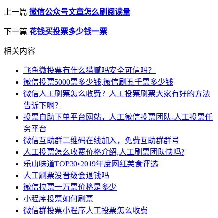
上一篇
微信公众号文章怎么刷阅读量
下一篇
花钱买投票多少钱一票
相关内容
飞鱼微投票有什么猫腻吗安全可信吗？
微信投票5000票多少钱,微信刷五千票多少钱
微信人工刷票怎么收费？人工投票刷票大家有好的方法
告诉下啊？
投票自助下单平台网站，人工微信投票团队-人工投票任
务平台
微信互助群二维码在线加入，免费互助群群号
人工投票怎么收费价格介绍,人工刷票团队快吗?
乐山味道TOP30•2019年度网红美食评选
人工刷票没晋级会退钱吗
微信拉票一万票价格是多少
小程序投票如何刷票
微信群投票小程序人工投票怎么收费