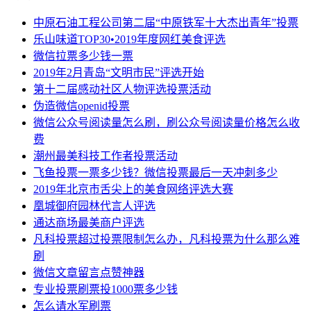
中原石油工程公司第二届“中原铁军十大杰出青年”投票
乐山味道TOP30•2019年度网红美食评选
微信拉票多少钱一票
2019年2月青岛“文明市民”评选开始
第十二届感动社区人物评选投票活动
伪造微信openid投票
微信公众号阅读量怎么刷，刷公众号阅读量价格怎么收
费
潮州最美科技工作者投票活动
飞鱼投票一票多少钱？微信投票最后一天冲刺多少
2019年北京市舌尖上的美食网络评选大赛
凰城御府园林代言人评选
通达商场最美商户评选
凡科投票超过投票限制怎么办，凡科投票为什么那么难
刷
微信文章留言点赞神器
专业投票刷票投1000票多少钱
怎么请水军刷票