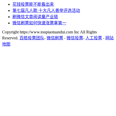
花钱投票能不能看出来
第七届凡人歌·十大凡人善举评选活动
刷微信文章阅读量产业链
微信刷票如何快速涨票拿第一
Copyright https://www.toupiaotuandui.com Inc All Rights
Reserved.
百皓投票团队
-
微信刷票
-
微信投票
-
人工投票
-
网站
地图