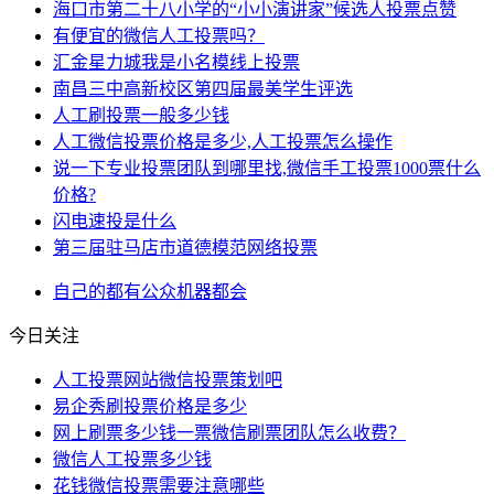
海口市第二十八小学的“小小演讲家”候选人投票点赞
​有便宜的微信人工投票吗？
汇金星力城我是小名模线上投票
南昌三中高新校区第四届最美学生评选
人工刷投票一般多少钱
人工微信投票价格是多少,人工投票怎么操作
说一下专业投票团队到哪里找,微信手工投票1000票什么
价格?
闪电速投是什么
第三届驻马店市道德模范网络投票
自己的
都有
公众
机器
都会
今日关注
人工投票网站微信投票策划吧
易企秀刷投票价格是多少
网上刷票多少钱一票微信刷票团队怎么收费？
微信人工投票多少钱
花钱微信投票需要注意哪些